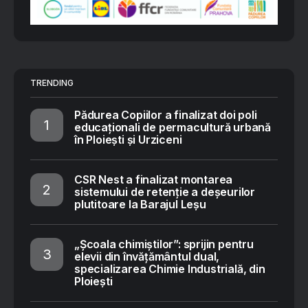
TRENDING
Pădurea Copiilor a finalizat doi poli
educaționali de permacultură urbană
în Ploiești și Urziceni
CSR Nest a finalizat montarea
sistemului de retenție a deșeurilor
plutitoare la Barajul Leșu
„Școala chimiștilor”: sprijin pentru
elevii din învățământul dual,
specializarea Chimie Industrială, din
Ploiești