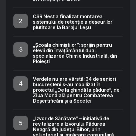
CSR Nest a finalizat montarea
sistemului de retenție a deșeurilor
plutitoare la Barajul Leșu
„Școala chimiștilor”: sprijin pentru
elevii din învățământul dual,
specializarea Chimie Industrială, din
Ploiești
Verdele nu are vârstă: 34 de seniori
bucureșteni s-au mobilizat în
proiectul „De la ghindă la pădure”, de
Ziua Mondială pentru Combaterea
Deșertificării și a Secetei
„Izvor de Sănătate” – inițiativă de
revitalizare a Izvorului Pădurea
Neagră din județul Bihor, prin
voluntariat și implicare comunitară