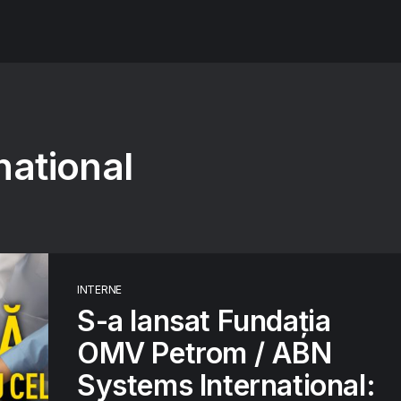
national
INTERNE
S-a lansat Fundația
OMV Petrom / ABN
Systems International: