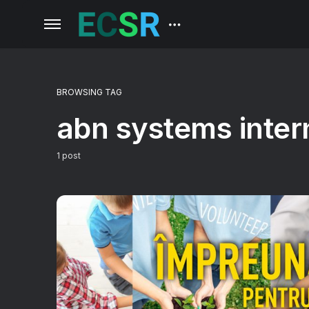
BROWSING TAG
abn systems inter
1 post