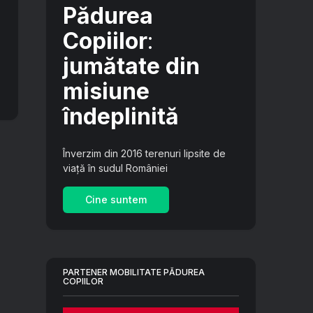
Pădurea
Copiilor
:
jumătate din
misiune
îndeplinită
Înverzim din 2016 terenuri lipsite de
viață în sudul României
Cine suntem
PARTENER MOBILITATE PĂDUREA
COPIILOR