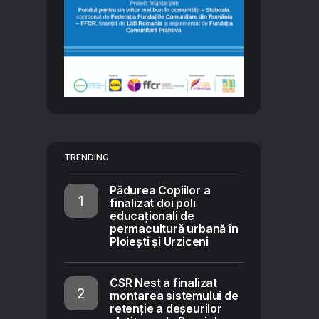
TRENDING
Pădurea Copiilor a
finalizat doi poli
educaționali de
permacultură urbană în
Ploiești și Urziceni
CSR Nest a finalizat
montarea sistemului de
retenție a deșeurilor