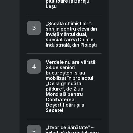
plutitoare la Barajul
Leșu
„Școala chimiștilor”:
sprijin pentru elevii din
învățământul dual,
specializarea Chimie
Industrială, din Ploiești
Verdele nu are vârstă:
34 de seniori
bucureșteni s-au
mobilizat în proiectul
„De la ghindă la
pădure”, de Ziua
Mondială pentru
Combaterea
Deșertificării și a
Secetei
„Izvor de Sănătate” –
inițiativă de revitalizare