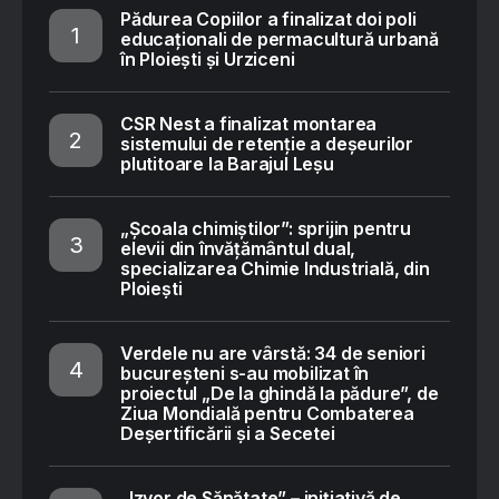
Pădurea Copiilor a finalizat doi poli
educaționali de permacultură urbană
în Ploiești și Urziceni
CSR Nest a finalizat montarea
sistemului de retenție a deșeurilor
plutitoare la Barajul Leșu
„Școala chimiștilor”: sprijin pentru
elevii din învățământul dual,
specializarea Chimie Industrială, din
Ploiești
Verdele nu are vârstă: 34 de seniori
bucureșteni s-au mobilizat în
proiectul „De la ghindă la pădure”, de
Ziua Mondială pentru Combaterea
Deșertificării și a Secetei
„Izvor de Sănătate” – inițiativă de