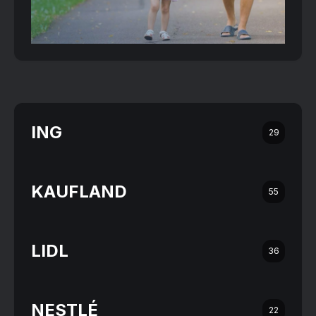
ING
29
KAUFLAND
55
LIDL
36
NESTLÉ
22