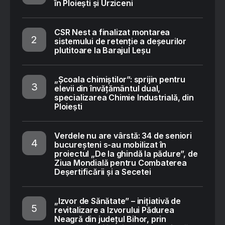
în Ploiești și Urziceni
CSR Nest a finalizat montarea
sistemului de retenție a deșeurilor
plutitoare la Barajul Leșu
„Școala chimiștilor”: sprijin pentru
elevii din învățământul dual,
specializarea Chimie Industrială, din
Ploiești
Verdele nu are vârstă: 34 de seniori
bucureșteni s-au mobilizat în
proiectul „De la ghindă la pădure”, de
Ziua Mondială pentru Combaterea
Deșertificării și a Secetei
„Izvor de Sănătate” – inițiativă de
revitalizare a Izvorului Pădurea
Neagră din județul Bihor, prin