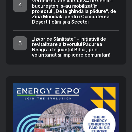
Verdele nu are vârstă: 34 de seniori
bucureșteni s-au mobilizat în
proiectul „De la ghindă la pădure”, de
Ziua Mondială pentru Combaterea
Deșertificării și a Secetei
„Izvor de Sănătate” – inițiativă de
revitalizare a Izvorului Pădurea
Neagră din județul Bihor, prin
voluntariat și implicare comunitară