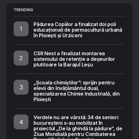
TRENDING
Pădurea Copiilor a finalizat doi poli
educaționali de permacultură urbană
în Ploiești și Urziceni
CSR Nest a finalizat montarea
sistemului de retenție a deșeurilor
plutitoare la Barajul Leșu
„Școala chimiștilor”: sprijin pentru
elevii din învățământul dual,
specializarea Chimie Industrială, din
Ploiești
Verdele nu are vârstă: 34 de seniori
bucureșteni s-au mobilizat în
proiectul „De la ghindă la pădure”, de
Ziua Mondială pentru Combaterea