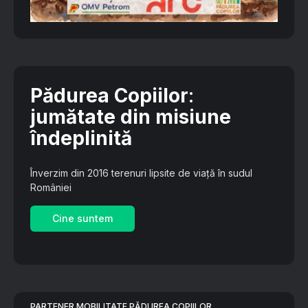
Pădurea Copiilor
:
jumătate din misiune
îndeplinită
Înverzim din 2016 terenuri lipsite de viață în sudul
României
Cine suntem
PARTENER MOBILITATE PĂDUREA COPIILOR