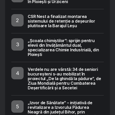
în Ploiești și Urziceni
CSR Nest a finalizat montarea
sistemului de retenție a deșeurilor
plutitoare la Barajul Leșu
„Școala chimiștilor”: sprijin pentru
elevii din învățământul dual,
specializarea Chimie Industrială, din
Ploiești
Verdele nu are vârstă: 34 de seniori
bucureșteni s-au mobilizat în
proiectul „De la ghindă la pădure”, de
Ziua Mondială pentru Combaterea
Deșertificării și a Secetei
„Izvor de Sănătate” – inițiativă de
revitalizare a Izvorului Pădurea
Neagră din județul Bihor, prin