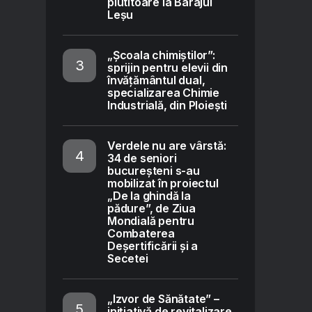
plutitoare la Barajul
Leșu
„Școala chimiștilor”:
sprijin pentru elevii din
învățământul dual,
specializarea Chimie
Industrială, din Ploiești
Verdele nu are vârstă:
34 de seniori
bucureșteni s-au
mobilizat în proiectul
„De la ghindă la
pădure”, de Ziua
Mondială pentru
Combaterea
Deșertificării și a
Secetei
„Izvor de Sănătate” –
inițiativă de revitalizare