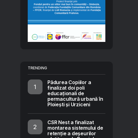
TRENDING
Pădurea Copiilor a
finalizat doi poli
educaționali de
permacultură urbană în
Ploiești și Urziceni
CSR Nest a finalizat
montarea sistemului de
retenție a deșeurilor