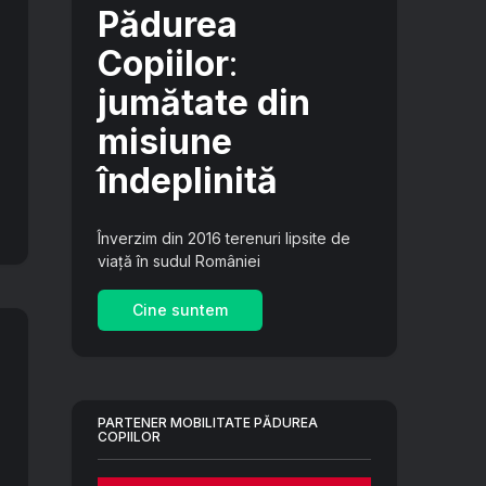
Pădurea
Copiilor
:
jumătate din
misiune
îndeplinită
Înverzim din 2016 terenuri lipsite de
viață în sudul României
Cine suntem
PARTENER MOBILITATE PĂDUREA
COPIILOR