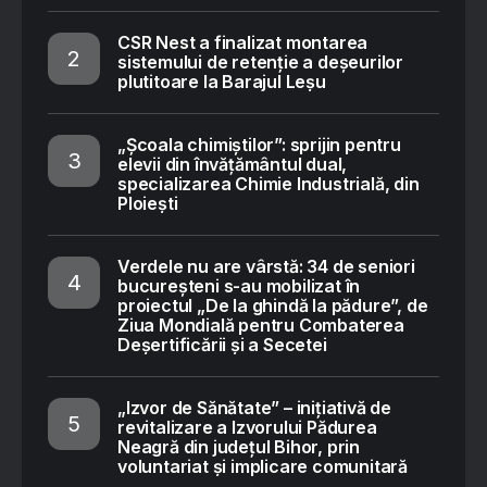
CSR Nest a finalizat montarea
sistemului de retenție a deșeurilor
plutitoare la Barajul Leșu
„Școala chimiștilor”: sprijin pentru
elevii din învățământul dual,
specializarea Chimie Industrială, din
Ploiești
Verdele nu are vârstă: 34 de seniori
bucureșteni s-au mobilizat în
proiectul „De la ghindă la pădure”, de
Ziua Mondială pentru Combaterea
Deșertificării și a Secetei
„Izvor de Sănătate” – inițiativă de
revitalizare a Izvorului Pădurea
Neagră din județul Bihor, prin
voluntariat și implicare comunitară