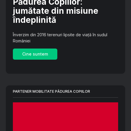
Pădurea Copiilor
:
jumătate din misiune
îndeplinită
Înverzim din 2016 terenuri lipsite de viață în sudul
României
Cine suntem
PARTENER MOBILITATE PĂDUREA COPIILOR