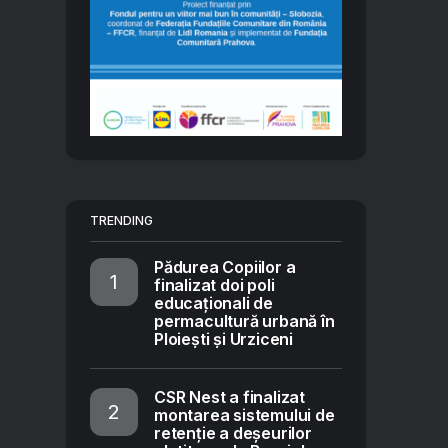
TRENDING
Pădurea Copiilor a
finalizat doi poli
educaționali de
permacultură urbană în
Ploiești și Urziceni
CSR Nest a finalizat
montarea sistemului de
retenție a deșeurilor