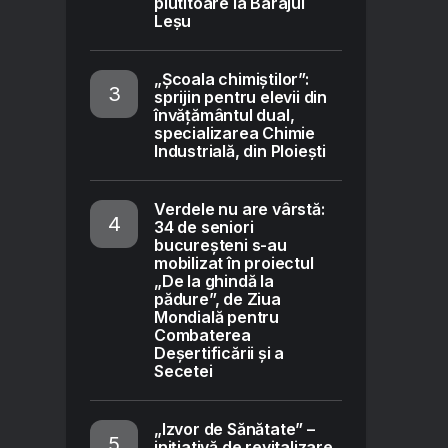
plutitoare la Barajul
Leșu
„Școala chimiștilor”:
sprijin pentru elevii din
învățământul dual,
specializarea Chimie
Industrială, din Ploiești
Verdele nu are vârstă:
34 de seniori
bucureșteni s-au
mobilizat în proiectul
„De la ghindă la
pădure”, de Ziua
Mondială pentru
Combaterea
Deșertificării și a
Secetei
„Izvor de Sănătate” –
inițiativă de revitalizare