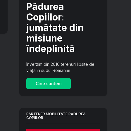
Pădurea
Copiilor
:
jumătate din
misiune
îndeplinită
Înverzim din 2016 terenuri lipsite de
viață în sudul României
Cine suntem
PARTENER MOBILITATE PĂDUREA
COPIILOR