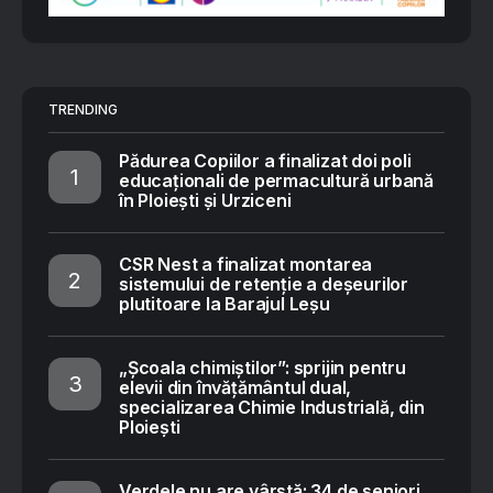
TRENDING
Pădurea Copiilor a finalizat doi poli
educaționali de permacultură urbană
în Ploiești și Urziceni
CSR Nest a finalizat montarea
sistemului de retenție a deșeurilor
plutitoare la Barajul Leșu
„Școala chimiștilor”: sprijin pentru
elevii din învățământul dual,
specializarea Chimie Industrială, din
Ploiești
Verdele nu are vârstă: 34 de seniori