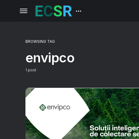
BROWSING TAG
envipco
1 post