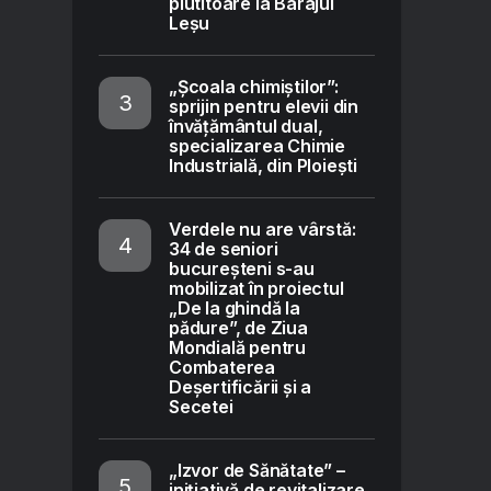
plutitoare la Barajul
Leșu
„Școala chimiștilor”:
sprijin pentru elevii din
învățământul dual,
specializarea Chimie
Industrială, din Ploiești
Verdele nu are vârstă:
34 de seniori
bucureșteni s-au
mobilizat în proiectul
„De la ghindă la
pădure”, de Ziua
Mondială pentru
Combaterea
Deșertificării și a
Secetei
„Izvor de Sănătate” –
inițiativă de revitalizare