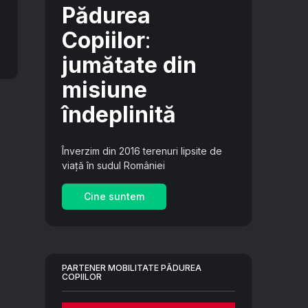
Pădurea
Copiilor
:
jumătate din
misiune
îndeplinită
Înverzim din 2016 terenuri lipsite de
viață în sudul României
Cine suntem
PARTENER MOBILITATE PĂDUREA
COPIILOR