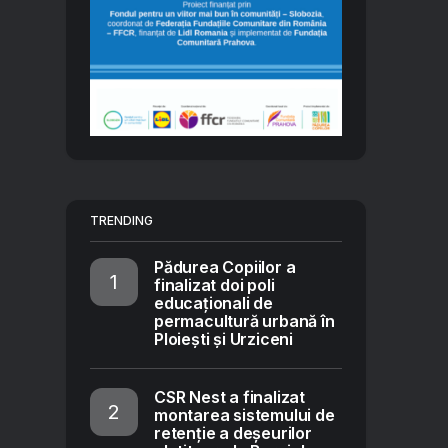
TRENDING
Pădurea Copiilor a
finalizat doi poli
educaționali de
permacultură urbană în
Ploiești și Urziceni
CSR Nest a finalizat
montarea sistemului de
retenție a deșeurilor