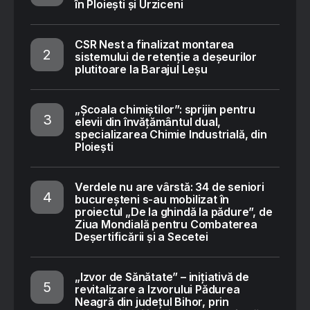
în Ploiești și Urziceni
CSR Nest a finalizat montarea
sistemului de retenție a deșeurilor
plutitoare la Barajul Leșu
„Școala chimiștilor”: sprijin pentru
elevii din învățământul dual,
specializarea Chimie Industrială, din
Ploiești
Verdele nu are vârstă: 34 de seniori
bucureșteni s-au mobilizat în
proiectul „De la ghindă la pădure”, de
Ziua Mondială pentru Combaterea
Deșertificării și a Secetei
„Izvor de Sănătate” – inițiativă de
revitalizare a Izvorului Pădurea
Neagră din județul Bihor, prin