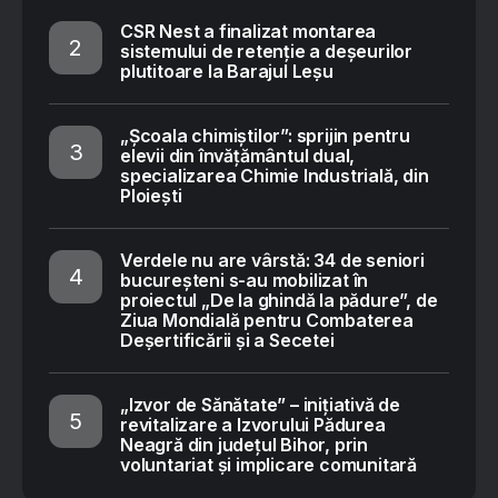
CSR Nest a finalizat montarea
sistemului de retenție a deșeurilor
plutitoare la Barajul Leșu
„Școala chimiștilor”: sprijin pentru
elevii din învățământul dual,
specializarea Chimie Industrială, din
Ploiești
Verdele nu are vârstă: 34 de seniori
bucureșteni s-au mobilizat în
proiectul „De la ghindă la pădure”, de
Ziua Mondială pentru Combaterea
Deșertificării și a Secetei
„Izvor de Sănătate” – inițiativă de
revitalizare a Izvorului Pădurea
Neagră din județul Bihor, prin
voluntariat și implicare comunitară