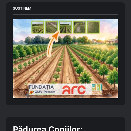
SUSȚINEM
Pădurea Copiilor
: