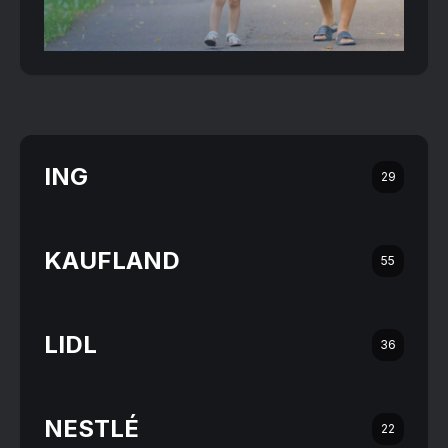
ING
29
KAUFLAND
55
LIDL
36
NESTLÉ
22