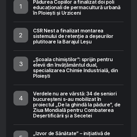
Pădurea Copiilor a finalizat doi poli
educaționali de permacultură urbană
în Ploiești și Urziceni
CSR Nest a finalizat montarea
sistemului de retenție a deșeurilor
plutitoare la Barajul Leșu
„Școala chimiștilor”: sprijin pentru
elevii din învățământul dual,
specializarea Chimie Industrială, din
Ploiești
Verdele nu are vârstă: 34 de seniori
bucureșteni s-au mobilizat în
proiectul „De la ghindă la pădure”, de
Ziua Mondială pentru Combaterea
Deșertificării și a Secetei
„Izvor de Sănătate” – inițiativă de