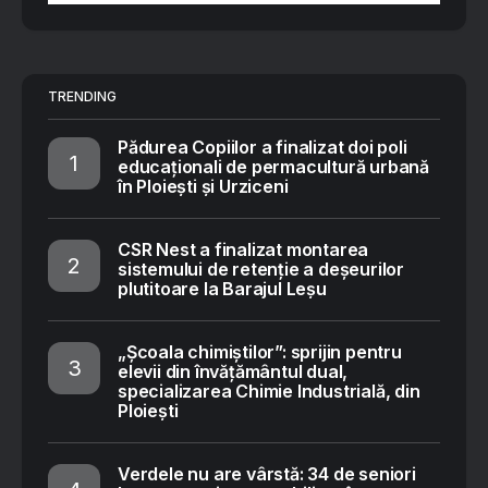
TRENDING
Pădurea Copiilor a finalizat doi poli
educaționali de permacultură urbană
în Ploiești și Urziceni
CSR Nest a finalizat montarea
sistemului de retenție a deșeurilor
plutitoare la Barajul Leșu
„Școala chimiștilor”: sprijin pentru
elevii din învățământul dual,
specializarea Chimie Industrială, din
Ploiești
Verdele nu are vârstă: 34 de seniori