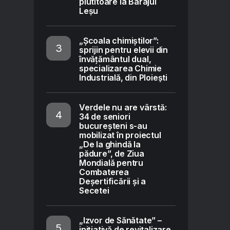
plutitoare la Barajul
Leșu
„Școala chimiștilor”:
sprijin pentru elevii din
învățământul dual,
specializarea Chimie
Industrială, din Ploiești
Verdele nu are vârstă:
34 de seniori
bucureșteni s-au
mobilizat în proiectul
„De la ghindă la
pădure”, de Ziua
Mondială pentru
Combaterea
Deșertificării și a
Secetei
„Izvor de Sănătate” –
inițiativă de revitalizare