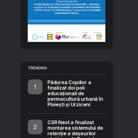
TRENDING
Pădurea Copiilor a
finalizat doi poli
educaționali de
permacultură urbană în
Ploiești și Urziceni
CSR Nest a finalizat
montarea sistemului de
retenție a deșeurilor