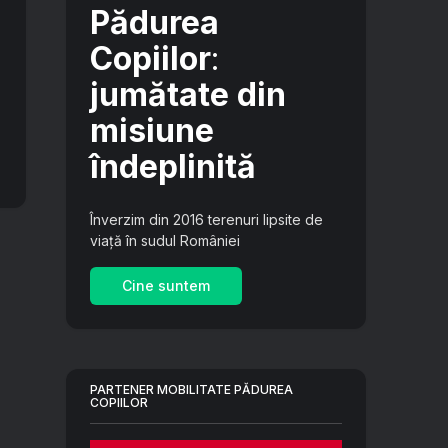
Pădurea
Copiilor
:
jumătate din
misiune
îndeplinită
Înverzim din 2016 terenuri lipsite de
viață în sudul României
Cine suntem
PARTENER MOBILITATE PĂDUREA
COPIILOR