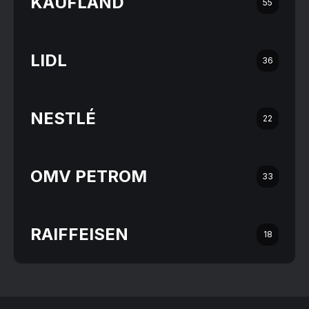
KAUFLAND
55
LIDL
36
NESTLÉ
22
OMV PETROM
33
RAIFFEISEN
18