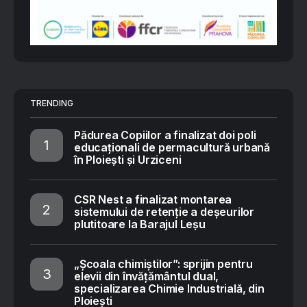
TRENDING
Pădurea Copiilor a finalizat doi poli
educaționali de permacultură urbană
în Ploiești și Urziceni
CSR Nest a finalizat montarea
sistemului de retenție a deșeurilor
plutitoare la Barajul Leșu
„Școala chimiștilor”: sprijin pentru
elevii din învățământul dual,
specializarea Chimie Industrială, din
Ploiești