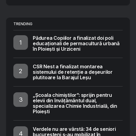
TRENDING
Pădurea Copiilor a finalizat doi poli
educaționali de permacultură urbană
în Ploiești și Urziceni
CSR Nest a finalizat montarea
sistemului de retenție a deșeurilor
plutitoare la Barajul Leșu
„Școala chimiștilor”: sprijin pentru
elevii din învățământul dual,
specializarea Chimie Industrială, din
Ploiești
Verdele nu are vârstă: 34 de seniori
bucureșteni s-au mobilizat în