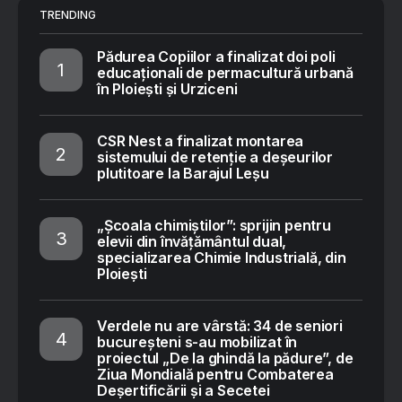
TRENDING
Pădurea Copiilor a finalizat doi poli
educaționali de permacultură urbană
în Ploiești și Urziceni
CSR Nest a finalizat montarea
sistemului de retenție a deșeurilor
plutitoare la Barajul Leșu
„Școala chimiștilor”: sprijin pentru
elevii din învățământul dual,
specializarea Chimie Industrială, din
Ploiești
Verdele nu are vârstă: 34 de seniori
bucureșteni s-au mobilizat în
proiectul „De la ghindă la pădure”, de
Ziua Mondială pentru Combaterea
Deșertificării și a Secetei