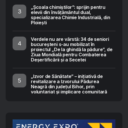
„Școala chimiștilor”: sprijin pentru
elevii din învățământul dual,
specializarea Chimie Industrială, din
Ploiești
Verdele nu are vârstă: 34 de seniori
bucureșteni s-au mobilizat în
proiectul „De la ghindă la pădure”, de
Ziua Mondială pentru Combaterea
Deșertificării și a Secetei
„Izvor de Sănătate” – inițiativă de
revitalizare a Izvorului Pădurea
Neagră din județul Bihor, prin
voluntariat și implicare comunitară