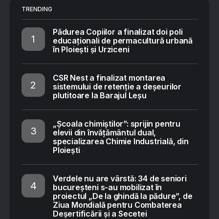
TRENDING
Pădurea Copiilor a finalizat doi poli
educaționali de permacultură urbană
în Ploiești și Urziceni
CSR Nest a finalizat montarea
sistemului de retenție a deșeurilor
plutitoare la Barajul Leșu
„Școala chimiștilor”: sprijin pentru
elevii din învățământul dual,
specializarea Chimie Industrială, din
Ploiești
Verdele nu are vârstă: 34 de seniori
bucureșteni s-au mobilizat în
proiectul „De la ghindă la pădure”, de
Ziua Mondială pentru Combaterea
Deșertificării și a Secetei