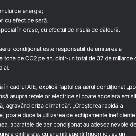
mului de energie;
r cu efect de seră;
special în orașe, cu efectul de insulă de căldură.
, aerul condiționat este responsabil de emiterea a
e tone de CO2 pe an, dintr-un total de 37 de miliarde 
ial.
în cadrul AIE, explică faptul că aerul condiționat „p
să asupra rețelelor electrice și poate accelera emisii
ă, agravând criza climatică”. „Creșterea rapidă a
re] poate duce la utilizarea de echipamente ineficiente 
a, aparatele de aer condiționat au adesea nevoie d
nele dintre ele, cu anumiți agenți frigorifici, au un