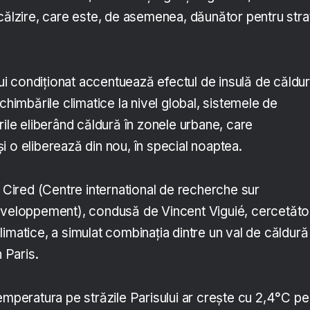
călzire, care este, de asemenea, dăunător pentru stra
ului condiționat accentuează efectul de insulă de căldur
chimbările climatice la nivel global, sistemele de
rile eliberând căldură în zonele urbane, care
 o eliberează din nou, în special noaptea.
a Cired (Centre international de recherche sur
éveloppement), condusă de Vincent Viguié, cercetător
imatice, a simulat combinația dintre un val de căldură 
n Paris.
emperatura pe străzile Parisului ar crește cu 2,4°C pe