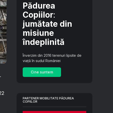
Pădurea
Copiilor
:
jumătate din
misiune
îndeplinită
Înverzim din 2016 terenuri lipsite de
viață în sudul României
Cine suntem
r
022
PARTENER MOBILITATE PĂDUREA
COPIILOR