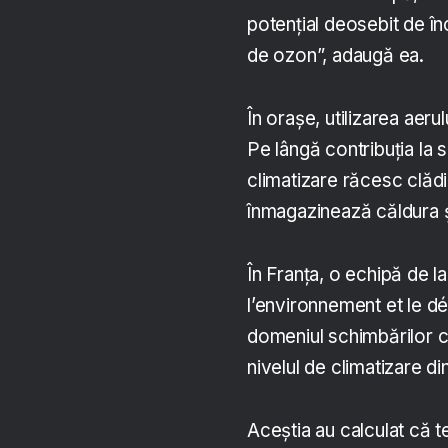
potențial deosebit de în
de ozon”, adaugă ea.
În orașe, utilizarea aer
Pe lângă contribuția la s
climatizare răcesc clădi
înmagazinează căldura și
În Franța, o echipă de l
l’environnement et le d
domeniul schimbărilor cl
nivelul de climatizare di
Aceștia au calculat că t