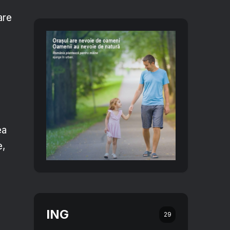
are
ea
e,
ING
29