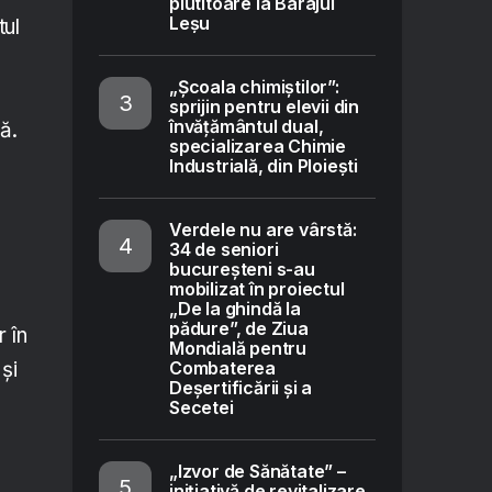
plutitoare la Barajul
Leșu
tul
„Școala chimiștilor”:
sprijin pentru elevii din
învățământul dual,
ă.
specializarea Chimie
Industrială, din Ploiești
Verdele nu are vârstă:
34 de seniori
bucureșteni s-au
mobilizat în proiectul
„De la ghindă la
pădure”, de Ziua
 în
Mondială pentru
Combaterea
și
Deșertificării și a
Secetei
„Izvor de Sănătate” –
inițiativă de revitalizare