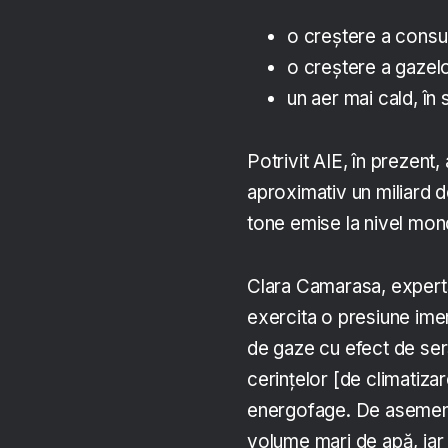
o creștere a consu
o creștere a gazelo
un aer mai cald, în 
Potrivit AIE, în prezent
aproximativ un miliard d
tone emise la nivel mond
Clara Camarasa, expertă 
exercita o presiune imen
de gaze cu efect de ser
cerințelor [de climatiza
energofage. De asemene
volume mari de apă, iar u