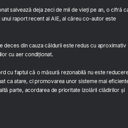
onat salvează deja zeci de mii de vieți pe an, o cifră c
t unui raport recent al AIE, al căreu co-autor este
 de deces din cauza căldurii este redus cu aproximativ
lor cu aer condiționat.
cord cu faptul că o măsură rezonabilă nu este reducer
ionat ca atare, ci promovarea unor sisteme mai eficient
ltă parte, acordarea de prioritate izolării clădirilor și