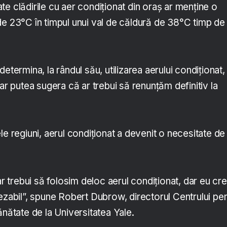
e clădirile cu aer condiționat din oraș ar menține o
de 23°C în timpul unui val de căldură de 38°C timp de
etermina, la rândul său, utilizarea aerului condiționat,
 ar putea sugera că ar trebui să renunțăm definitiv la
le regiuni, aerul condiționat a devenit o necesitate de
 ar trebui să folosim deloc aerul condiționat, dar eu cr
ezabil”, spune Robert Dubrow, directorul Centrului pe
ănătate de la Universitatea Yale.