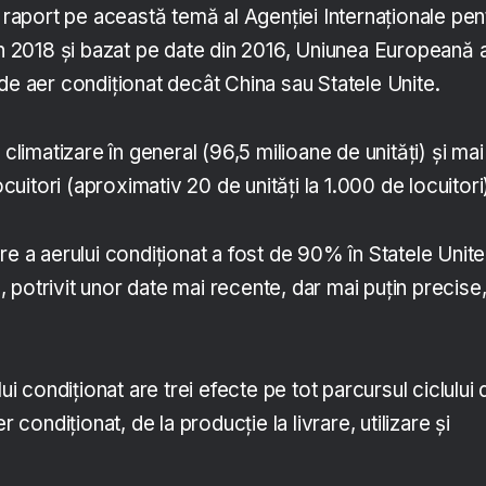
t raport pe această temă al Agenției Internaționale pen
 în 2018 și bazat pe date din 2016, Uniunea Europeană 
de aer condiționat decât China sau Statele Unite.
 climatizare în general (96,5 milioane de unități) și mai
locuitori (aproximativ 20 de unități la 1.000 de locuitori
re a aerului condiționat a fost de 90% în Statele Unite
potrivit unor date mai recente, dar mai puțin precise
lui condiționat are trei efecte pe tot parcursul ciclului 
r condiționat, de la producție la livrare, utilizare și