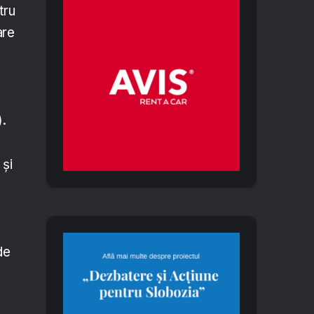
tru
are
).
 și
,
de