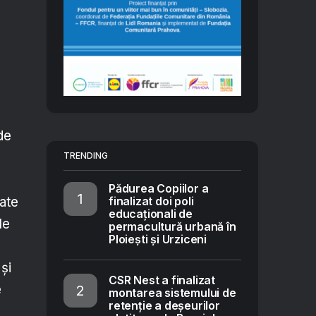
de
TRENDING
Pădurea Copiilor a
finalizat doi poli
oate
educaționali de
le
permacultură urbană în
Ploiești și Urziceni
și
CSR Nest a finalizat
e
montarea sistemului de
retenție a deșeurilor