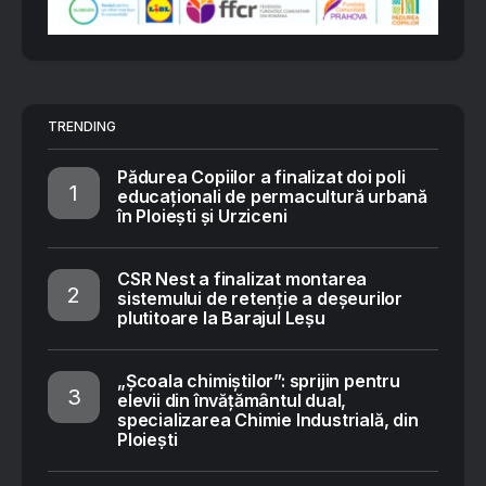
TRENDING
Pădurea Copiilor a finalizat doi poli
educaționali de permacultură urbană
în Ploiești și Urziceni
CSR Nest a finalizat montarea
sistemului de retenție a deșeurilor
plutitoare la Barajul Leșu
„Școala chimiștilor”: sprijin pentru
elevii din învățământul dual,
specializarea Chimie Industrială, din
Ploiești