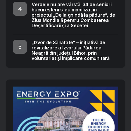
Verdele nu are vârstă: 34 de seniori
bucureșteni s-au mobilizat în
proiectul „De la ghindă la pădure”, de
Ziua Mondială pentru Combaterea
Deșertificării și a Secetei
„Izvor de Sănătate” – inițiativă de
revitalizare a Izvorului Pădurea
Neagră din județul Bihor, prin
voluntariat și implicare comunitară