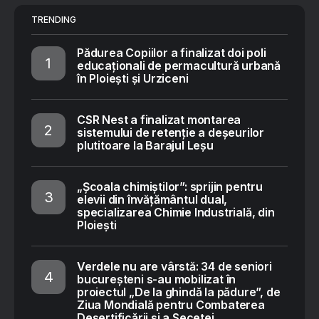
TRENDING
Pădurea Copiilor a finalizat doi poli
educaționali de permacultură urbană
în Ploiești și Urziceni
CSR Nest a finalizat montarea
sistemului de retenție a deșeurilor
plutitoare la Barajul Leșu
„Școala chimiștilor”: sprijin pentru
elevii din învățământul dual,
specializarea Chimie Industrială, din
Ploiești
Verdele nu are vârstă: 34 de seniori
bucureșteni s-au mobilizat în
proiectul „De la ghindă la pădure”, de
Ziua Mondială pentru Combaterea
Deșertificării și a Secetei