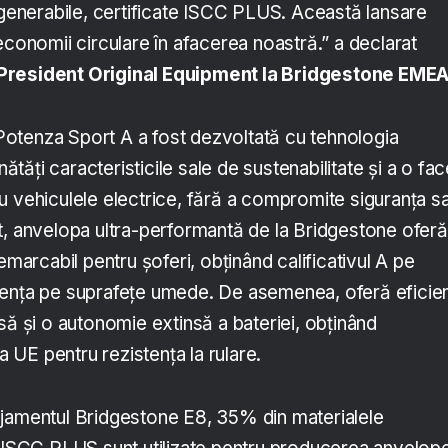
egenerabile, certificate ISCC PLUS. Această lansare
economii circulare în afacerea noastră.” a declarat
President Original Equipment la Bridgestone EME
otenza Sport A a fost dezvoltată cu tehnologia
ăți caracteristicile sale de sustenabilitate și a o fac
u vehiculele electrice, fără a compromite siguranța s
t, anvelopa ultra-performantă de la Bridgestone oferă
emarcabil pentru șoferi, obținând calificativul A pe
rența pe suprafețe umede. De asemenea, oferă eficie
să și o autonomie extinsă a bateriei, obținând
ta UE pentru rezistența la rulare.
jamentul Bridgestone E8, 35% din materialele