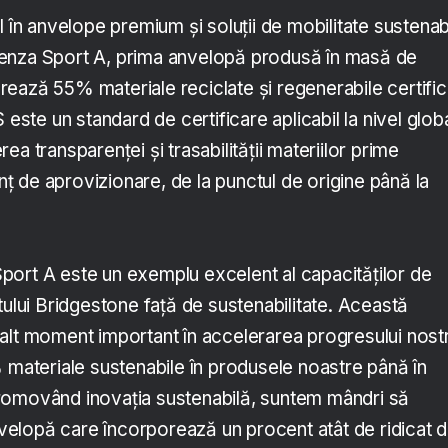
l în anvelope premium și soluții de mobilitate sustenab
enza Sport A, prima anvelopă produsă în masă de
ează 55% materiale reciclate și regenerabile certific
te un standard de certificare aplicabil la nivel globa
a transparenței și trasabilității materiilor prime
anț de aprovizionare, de la punctul de origine până la
ort A este un exemplu excelent al capacităților de
tului Bridgestone față de sustenabilitate. Această
alt moment important în accelerarea progresului nost
 materiale sustenabile în produsele noastre până în
romovând inovația sustenabilă, suntem mândri să
elopă care încorporează un procent atât de ridicat 