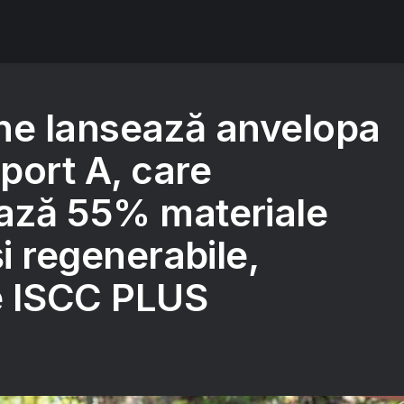
ne lansează anvelopa
port A, care
ază 55% materiale
și regenerabile,
te ISCC PLUS