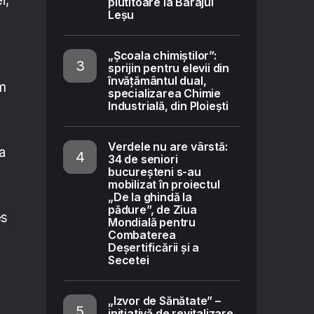
i,
plutitoare la Barajul
Leșu
„Școala chimiștilor”:
sprijin pentru elevii din
învățământul dual,
um
specializarea Chimie
Industrială, din Ploiești
Verdele nu are vârstă:
a
34 de seniori
bucureșteni s-au
mobilizat în proiectul
„De la ghindă la
pădure”, de Ziua
es
Mondială pentru
Combaterea
Deșertificării și a
Secetei
„Izvor de Sănătate” –
inițiativă de revitalizare