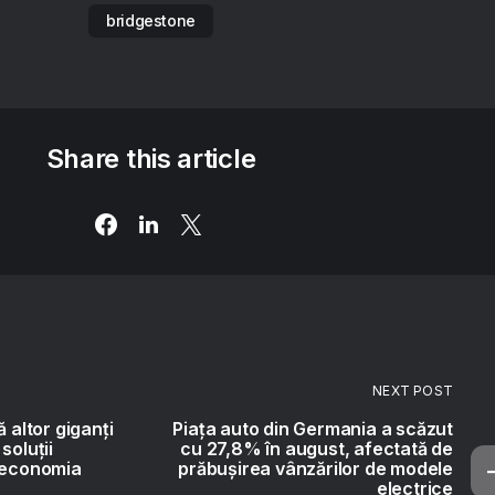
bridgestone
Share this article
NEXT POST
ă altor giganți
Piaţa auto din Germania a scăzut
soluții
cu 27,8% în august, afectată de
d economia
prăbuşirea vânzărilor de modele
electrice