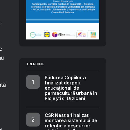
A
.
e
au
TRENDING
Pădurea Copiilor a
finalizat doi poli
nță
educaționali de
permacultură urbană în
Ploiești și Urziceni
CSR Nest a finalizat
montarea sistemului de
retenție a deșeurilor