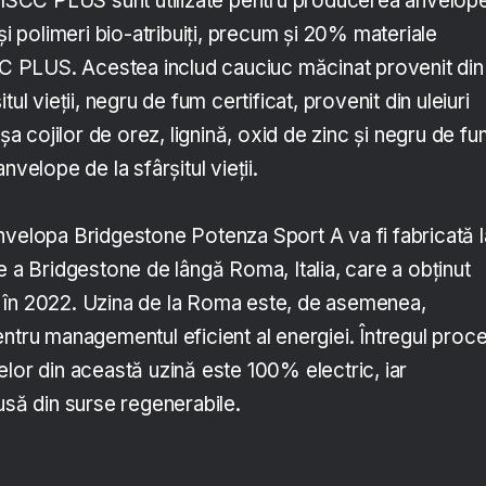
e ISCC PLUS sunt utilizate pentru producerea anvelope
 și polimeri bio-atribuiți, precum și 20% materiale
SCC PLUS. Acestea includ cauciuc măcinat provenit din
ul vieții, negru de fum certificat, provenit din uleiuri
ușa cojilor de orez, lignină, oxid de zinc și negru de f
nvelope de la sfârșitul vieții.
nvelopa Bridgestone Potenza Sport A va fi fabricată l
e a Bridgestone de lângă Roma, Italia, care a obținut
 în 2022. Uzina de la Roma este, de asemenea,
ntru managementul eficient al energiei. Întregul proc
lor din această uzină este 100% electric, iar
usă din surse regenerabile.