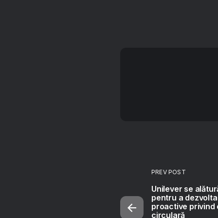
PREV POST
Unilever se alătur
pentru a dezvolta 
proactive privin
circulară