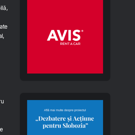
ilă,
ate
l,
ru
de