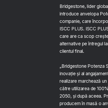
Bridgestone, lider globa
introduce anvelopa Pot
companie, care încorpor
ISCC PLUS. ISCC PLUS es
care are ca scop creștere
alternative pe întregul l
clientul final.
„Bridgestone Potenza Sp
inovație și al angajamen
realizare marchează un 
către utilizarea de 100%
2050, și după aceea. P
producem în masă o anv