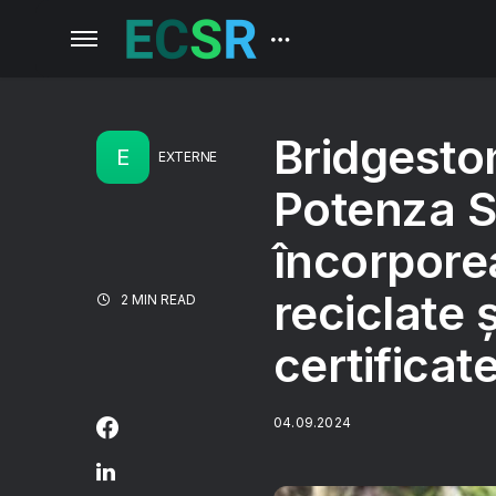
Bridgesto
E
EXTERNE
Potenza S
încorpore
reciclate 
2 MIN READ
certifica
04.09.2024