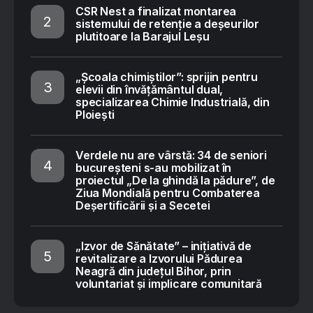
CSR Nest a finalizat montarea
sistemului de retenție a deșeurilor
plutitoare la Barajul Leșu
„Școala chimiștilor”: sprijin pentru
elevii din învățământul dual,
specializarea Chimie Industrială, din
Ploiești
Verdele nu are vârstă: 34 de seniori
bucureșteni s-au mobilizat în
proiectul „De la ghindă la pădure”, de
Ziua Mondială pentru Combaterea
Deșertificării și a Secetei
„Izvor de Sănătate” – inițiativă de
revitalizare a Izvorului Pădurea
Neagră din județul Bihor, prin
voluntariat și implicare comunitară