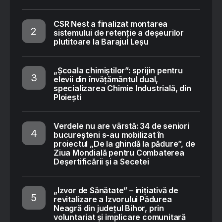
CSR Nest a finalizat montarea
sistemului de retenție a deșeurilor
plutitoare la Barajul Leșu
„Școala chimiștilor”: sprijin pentru
elevii din învățământul dual,
specializarea Chimie Industrială, din
Ploiești
Verdele nu are vârstă: 34 de seniori
bucureșteni s-au mobilizat în
proiectul „De la ghindă la pădure”, de
Ziua Mondială pentru Combaterea
Deșertificării și a Secetei
„Izvor de Sănătate” – inițiativă de
revitalizare a Izvorului Pădurea
Neagră din județul Bihor, prin
voluntariat și implicare comunitară