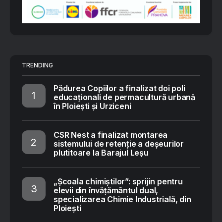
TRENDING
Pădurea Copiilor a finalizat doi poli
educaționali de permacultură urbană
în Ploiești și Urziceni
CSR Nest a finalizat montarea
sistemului de retenție a deșeurilor
plutitoare la Barajul Leșu
„Școala chimiștilor”: sprijin pentru
elevii din învățământul dual,
specializarea Chimie Industrială, din
Ploiești