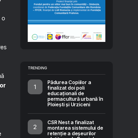
a o
res
TRENDING
nă
Pădurea Copiilor a
tor
finalizat doi poli
educaționali de
permacultură urbană în
Ploiești și Urziceni
CSR Nest a finalizat
montarea sistemului de
retenție a deșeurilor
e