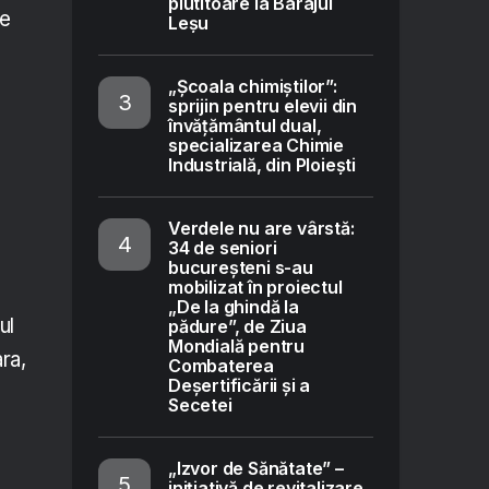
plutitoare la Barajul
de
Leșu
„Școala chimiștilor”:
sprijin pentru elevii din
învățământul dual,
specializarea Chimie
Industrială, din Ploiești
Verdele nu are vârstă:
34 de seniori
bucureșteni s-au
mobilizat în proiectul
„De la ghindă la
ul
pădure”, de Ziua
Mondială pentru
ra,
Combaterea
Deșertificării și a
Secetei
„Izvor de Sănătate” –
inițiativă de revitalizare