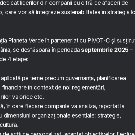
icat liderilor din companii cu cifră de afaceri de
, care vor să integreze sustenabilitatea în strategia l
ația Planeta Verde în parteneriat cu PIVOT-C și susținu
ânia, se desfășoară în perioada
septembrie 2025 –
ude 4 etape:
e aplicată pe teme precum guvernanța, planificarea
e financiare în context de noi reglementări,
rilor valorice etc.
ă, în care fiecare companie va analiza, raportat la
u dimensiuni organizaționale esențiale: strategie,
cultură.
n de acțiune personalizat, adaptat obiectivelor fiecăre