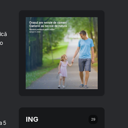
ică
 o
ING
29
a 5