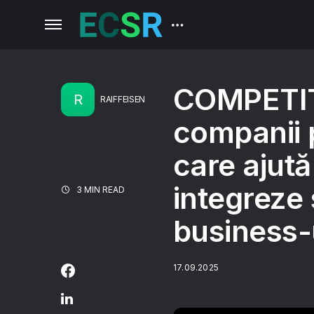
COMPETIT
R
RAIFFEISEN
companii 
care ajută
integreze 
3 MIN READ
business-u
17.09.2025