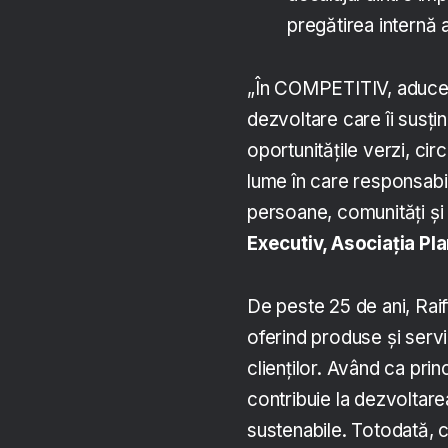
pregătirea internă a
„În COMPETITIV, aducem l
dezvoltare care îi susț
oportunitățile verzi, circ
lume în care responsabil
persoane, comunități și 
Executiv, Asociația Pl
De peste 25 de ani, Rai
oferind produse și servi
clienților. Având ca pri
contribuie la dezvoltare
sustenabile. Totodată, 