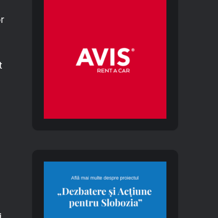
or
t
i