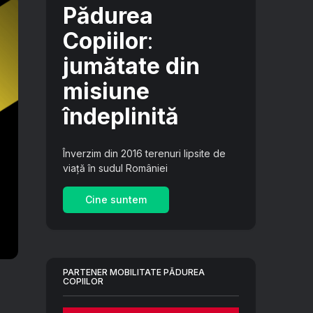
Pădurea
Copiilor
:
jumătate din
misiune
îndeplinită
Înverzim din 2016 terenuri lipsite de
viață în sudul României
Cine suntem
PARTENER MOBILITATE PĂDUREA
COPIILOR