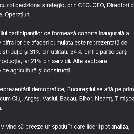
u rol decizional strategic, prin CEO, CFO, Directori 
e, Operațiuni.
ilul participanților ce formează cohorta inaugurală a
 cifra lor de afaceri cumulată este reprezentată de
stribuție și 31% din utilități. 34% dintre participanți
roducție, iar 21% din servicii. Alte sectoare
 de agricultură și construcții.
reprezentării demografice, Bucureștiul se află pe prim
ecum Cluj, Argeș, Vaslui, Bacău, Bihor, Neamț, Timișoa
.
ine să creeze un spațiu în care liderii pot analiza,