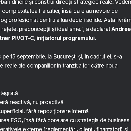
bări dificile și construi direcții strategice reale. Vede
 complexitatea tranziției, însă care au nevoie de
og profesionist pentru a lua decizii solide. Asta livrăm
 rețete, preconcepții și idealisme.”, a declarat
Andree
ner PIVOT-C, inițiatorul programului.
pe 15 septembrie, la București și, în cadrul ei, s-a
 reale ale companiilor în tranziția lor către noua
integrată
nieră reactivă, nu proactivă
superficial, fără repoziționare internă
area ESG, însă fără corelare cu strategia de busines
erativele externe (reglementări, clienți, finanțatori) și