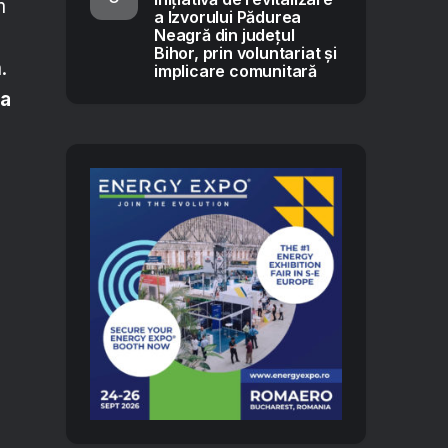
m
a Izvorului Pădurea
Neagră din județul
Bihor, prin voluntariat și
.
implicare comunitară
a
s