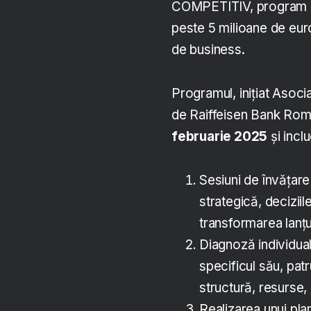
COMPETITIV, program ded
peste 5 milioane de euro
de business.
Programul, inițiat Asoci
de Raiffeisen Bank Rom
februarie 2025
și incl
Sesiuni de învățar
strategică, deciziil
transformarea lanțu
Diagnoză individual
specificul său, patr
structură, resurse, 
Realizarea unui pla