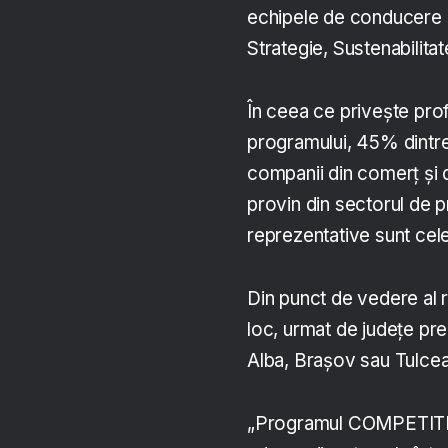
echipele de conducere c
Strategie, Sustenabilitat
În ceea ce privește prof
programului, 45% dintre
companii din comerț și di
provin din sectorul de p
reprezentative sunt cele
Din punct de vedere al 
loc, urmat de județe pr
Alba, Brașov sau Tulcea
„Programul COMPETITIV v