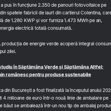
 a pus în funcțiune 2.350 de panouri fotovoltaice pe
din spatele fabricii de iaurt din cartierul Colentina, car
ală de 1.280 KWP și vor furniza 1.473 MWh pe an,
energia electrică totală consumată.
ră, producția de energie verde acoperă integral consu
pul zilei.
 studiu în Săptămâna Verde și Săptămâna Altfel:
nin românesc pentru produse sustenabile
ca din București a fost finalizată la începutul anului 202
t 4 milioane de euro într-o nouă linie de ambalare pe
de băut se ambalează într-un nou tip de ambalaj produ