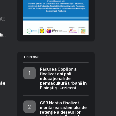
ate
iu,
TRENDING
Pădurea Copiilor a
finalizat doi poli
educaționali de
ate
permacultură urbană în
Ploiești și Urziceni
CSR Nest a finalizat
montarea sistemului de
retenție a deșeurilor