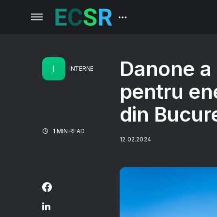
Danone a i
I
INTERNE
pentru ene
din Bucure
1 MIN READ
12.02.2024