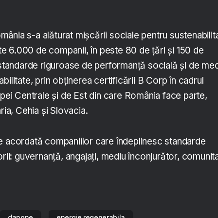
nia s-a alăturat mișcării sociale pentru sustenabilit
 6.000 de companii, în peste 80 de țări și 150 de
c standarde riguroase de performanță socială și de med
ilitate, prin obținerea certificării B Corp în cadrul
opei Centrale și de Est din care România face parte,
aria, Cehia și Slovacia.
e acordată companiilor care îndeplinesc standarde
orii: guvernanță, angajați, mediu înconjurător, comunit
danone
energie regenerabila