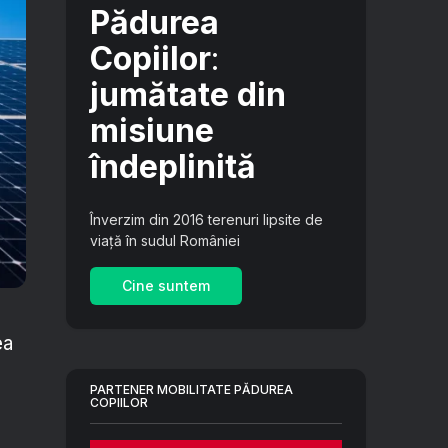
Pădurea
Copiilor
:
jumătate din
misiune
îndeplinită
Înverzim din 2016 terenuri lipsite de
viață în sudul României
Cine suntem
ea
PARTENER MOBILITATE PĂDUREA
COPIILOR