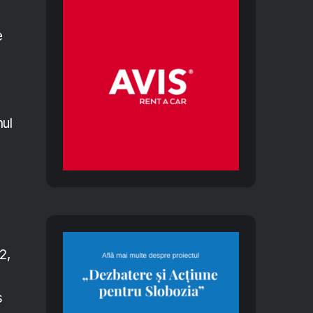
e
mul
2,
s