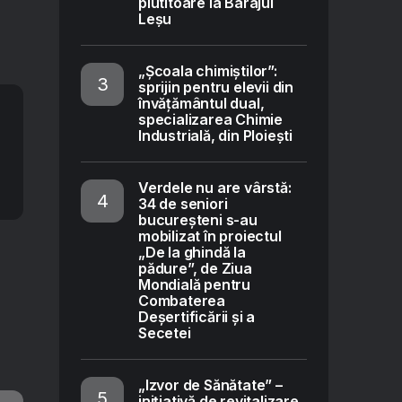
plutitoare la Barajul
Leșu
„Școala chimiștilor”:
sprijin pentru elevii din
învățământul dual,
specializarea Chimie
Industrială, din Ploiești
Verdele nu are vârstă:
34 de seniori
bucureșteni s-au
mobilizat în proiectul
„De la ghindă la
pădure”, de Ziua
Mondială pentru
Combaterea
Deșertificării și a
Secetei
„Izvor de Sănătate” –
inițiativă de revitalizare