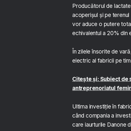
Producătorul de lactate
acoperișul și pe terenul 
vor aduce o putere tot
echivalentul a 20% din 
În zilele însorite de va
electric al fabricii pe tim
Citește și: Subiect de
antreprenoriatul femi
Ultima investiție în fabri
când compania a investi
care iaurturile Danone 