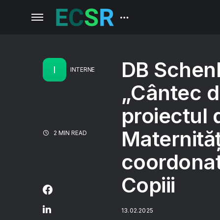
DB Schenk
I
INTERNE
„Cântec d
proiectul 
Maternităț
2 MIN READ
coordonat
Copiii
13.02.2025