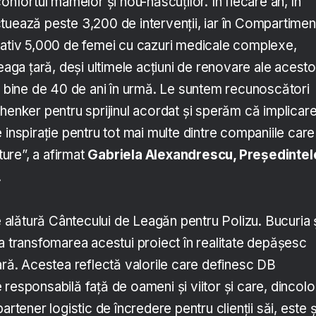
confortul mamelor și nou-născuților. În fiecare an, în
tuează peste 3,200 de intervenții, iar în Compartimen
mativ 5,000 de femei cu cazuri medicale complexe,
reaga țară, deși ultimele acțiuni de renovare ale acesto
ai bine de 40 de ani în urmă. Le suntem recunoscători
henker pentru sprijinul acordat și sperăm că implicar
 inspirație pentru tot mai multe dintre companiile care
ăture”, a afirmat
Gabriela Alexandrescu, Președintel
.
lătură Cântecului de Leagăn pentru Polizu. Bucuria 
a transfomarea acestui proiect în realitate depășesc
ară. Acestea reflectă valorile care definesc DB
responsabilă față de oameni și viitor și care, dincolo
artener logistic de încredere pentru clienții săi, este ș