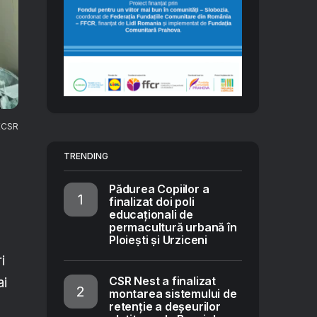
ECSR
TRENDING
Pădurea Copiilor a
finalizat doi poli
educaționali de
permacultură urbană în
Ploiești și Urziceni
i
CSR Nest a finalizat
ai
montarea sistemului de
retenție a deșeurilor