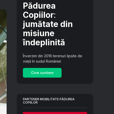
Pădurea
Copiilor
:
jumătate din
misiune
îndeplinită
Înverzim din 2016 terenuri lipsite de
viață în sudul României
Cine suntem
PARTENER MOBILITATE PĂDUREA
COPIILOR