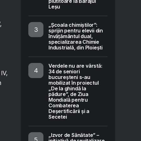
plutitoare la Barajul
Leșu
,
„Școala chimiștilor”:
sprijin pentru elevii din
învățământul dual,
specializarea Chimie
Industrială, din Ploiești
Verdele nu are vârstă:
34 de seniori
IV,
bucureșteni s-au
n
mobilizat în proiectul
„De la ghindă la
pădure”, de Ziua
Mondială pentru
Combaterea
Deșertificării și a
Secetei
„Izvor de Sănătate” –
inițiativă de revitalizare