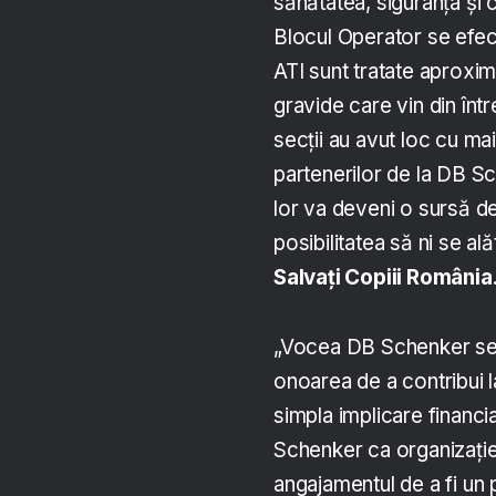
sănătatea, siguranța și 
Blocul Operator se efec
ATI sunt tratate aproxi
gravide care vin din înt
secții au avut loc cu m
partenerilor de la DB Sc
lor va deveni o sursă de
posibilitatea să ni se al
Salvați Copiii România
„Vocea DB Schenker se a
onoarea de a contribui l
simpla implicare financi
Schenker ca organizație 
angajamentul de a fi un p