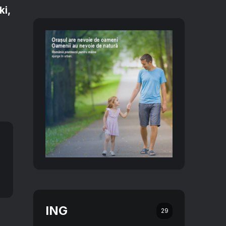
ki,
ING
29