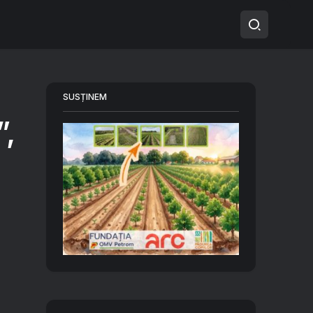
SUSȚINEM
”,
i