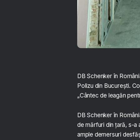
DB Schenker în România 
Polizu din București. C
„Cântec de leagăn pentru 
DB Schenker în România, u
de mărfuri din țară, s-a 
ample demersuri desfăș