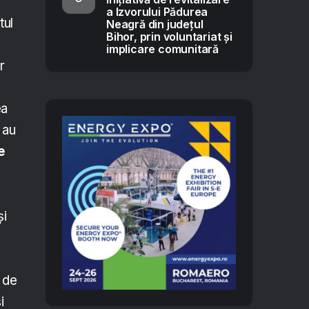
a Izvorului Pădurea
tul
Neagră din județul
Bihor, prin voluntariat și
implicare comunitară
r
ea
 au
e
și
 de
i