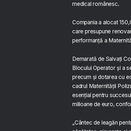
medical românesc.
Compania a alocat 150,0
care presupune renovare
performanță a Maternităț
Demarată de Salvați Cop
Blocului Operator și a s
precum și dotarea cu e
cadrul Maternității Polizu
esențial pentru succesul 
milioane de euro, conf
„Cântec de leagăn pentr