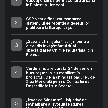
educaționali de permacultură urbană
în Ploiești și Urziceni
CSR Nest a finalizat montarea
sistemului de retenție a deșeurilor
plutitoare la Barajul Leșu
„Școala chimiștilor”: sprijin pentru
elevii din învățământul dual,
specializarea Chimie Industrială, din
Ploiești
Verdele nu are vârstă: 34 de seniori
bucureșteni s-au mobilizat în
proiectul „De la ghindă la pădure”, de
Ziua Mondială pentru Combaterea
Deșertificării și a Secetei
„Izvor de Sănătate” – inițiativă de
revitalizare a Izvorului Pădurea