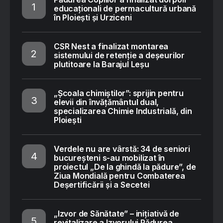
educaționali de permacultură urbană
în Ploiești și Urziceni
CSR Nest a finalizat montarea
sistemului de retenție a deșeurilor
plutitoare la Barajul Leșu
„Școala chimiștilor”: sprijin pentru
elevii din învățământul dual,
specializarea Chimie Industrială, din
Ploiești
Verdele nu are vârstă: 34 de seniori
bucureșteni s-au mobilizat în
proiectul „De la ghindă la pădure”, de
Ziua Mondială pentru Combaterea
Deșertificării și a Secetei
„Izvor de Sănătate” – inițiativă de
revitalizare a Izvorului Pădurea