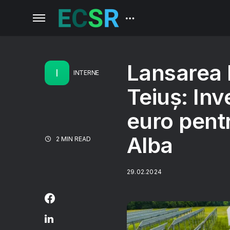
Lansarea 
I
INTERNE
Teiuș: Inv
euro pentr
Alba
2 MIN READ
29.02.2024