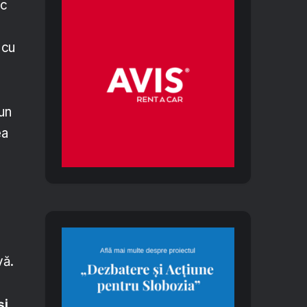
ic
l
 cu
un
ea
vă.
și