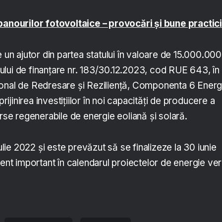
panourilor fotovoltaice – provocări și bune practici
e un ajutor din partea statului în valoare de 15.000.000
lui de finanțare nr. 183/30.12.2023, cod RUE 643, în
onal de Redresare și Reziliență, Componenta 6 Energ
prijinirea investițiilor în noi capacități de producere a
urse regenerabile de energie eoliană și solară.
iulie 2022 și este prevăzut să se finalizeze la 30 iunie
t important în calendarul proiectelor de energie ve