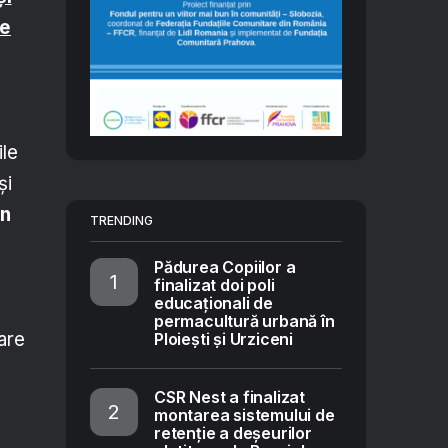
ce
ile
și
an
TRENDING
Pădurea Copiilor a
finalizat doi poli
educaționali de
permacultură urbană în
tare
Ploiești și Urziceni
CSR Nest a finalizat
montarea sistemului de
retenție a deșeurilor