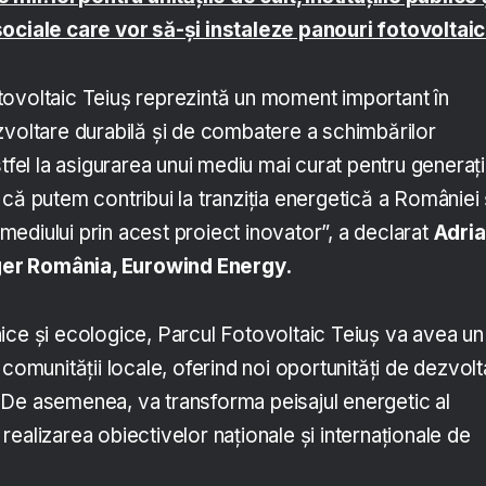
sociale care vor să-și instaleze panouri fotovoltai
ovoltaic Teiuș reprezintă un moment important în
zvoltare durabilă și de combatere a schimbărilor
tfel la asigurarea unui mediu mai curat pentru generați
că putem contribui la tranziția energetică a României 
i mediului prin acest proiect inovator”, a declarat
Adri
er România, Eurowind Energy.
ice și ecologice, Parcul Fotovoltaic Teiuș va avea un
 comunității locale, oferind noi oportunități de dezvol
De asemenea, va transforma peisajul energetic al
la realizarea obiectivelor naționale și internaționale de