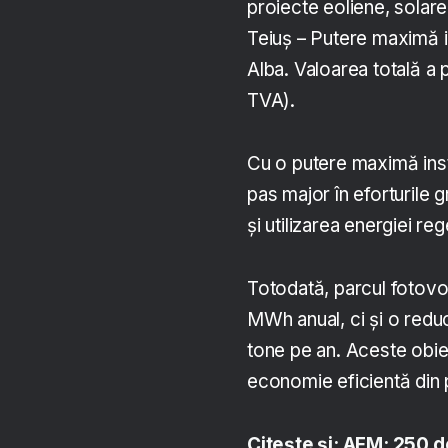
proiecte eoliene, solare
Teiuș – Putere maximă i
Alba. Valoarea totală a
TVA).
Cu o putere maximă inst
pas major în eforturile
și utilizarea energiei re
Totodată, parcul fotovo
MWh anual, ci și o redu
tone pe an. Aceste obie
economie eficientă din 
Citește și: AFM: 250 de 