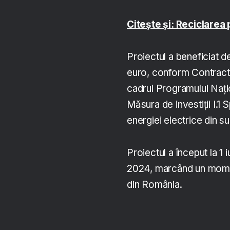
Citește și: Reciclarea 
Proiectul a beneficiat d
euro, conform Contractu
cadrul Programului Nați
Măsura de investiții I.1 S
energiei electrice din s
Proiectul a început la 1 
2024, marcând un momen
din România.