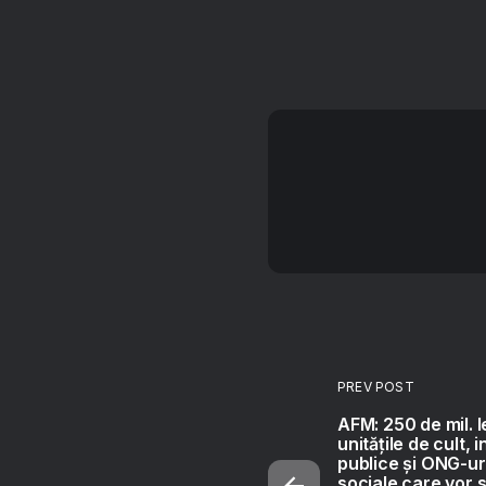
PREV POST
AFM: 250 de mil. l
unitățile de cult, in
publice și ONG-uri
sociale care vor s