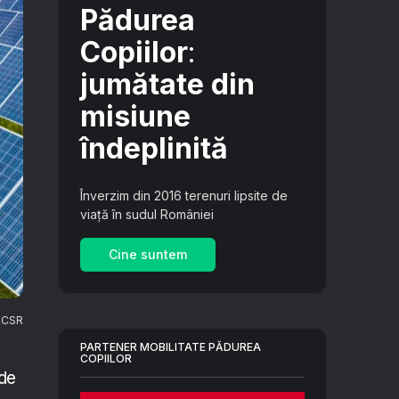
Pădurea
Copiilor
:
jumătate din
misiune
îndeplinită
Înverzim din 2016 terenuri lipsite de
viață în sudul României
Cine suntem
 ECSR
PARTENER MOBILITATE PĂDUREA
COPIILOR
 de