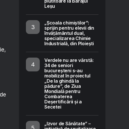
plutitoare la Barajul
Leșu
„Școala chimiștilor”:
sprijin pentru elevii din
învățământul dual,
specializarea Chimie
Industrială, din Ploiești
ie,
Verdele nu are vârstă:
34 de seniori
bucureșteni s-au
mobilizat în proiectul
„De la ghindă la
pădure”, de Ziua
Mondială pentru
rde
Combaterea
Deșertificării și a
Secetei
„Izvor de Sănătate” –
inițiativă de revitalizare