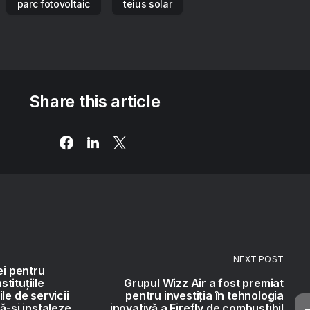
parc fotovoltaic
teius solar
Share this article
NEXT POST
ei pentru
stituțiile
Grupul Wizz Air a fost premiat
le de servicii
pentru investiția în tehnologia
ă-și instaleze
inovativă a Firefly de combustibil