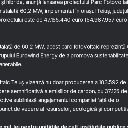
 și hibride, anunță lansarea proiectului Parc Fotovolta
nstalată 60,2 MW, implementat în orașul Teiuș, județu
 proiectului este de 47.155.440 euro (54.987.957 euro
alată de 60,2 MW, acest parc fotovoltaic reprezintă 
 grupului Eurowind Energy de a promova sustenabilitat
generabile.
ltaic Teiuș vizează nu doar producerea a 103.592 de
cere semnificativă a emisiilor de carbon, cu 37.125 de
ctive subliniază angajamentul companiei față de o
punct de vedere al resurselor, ecologică și competiti
mil. lei pentru unitățile de cult, instituțiile publice 