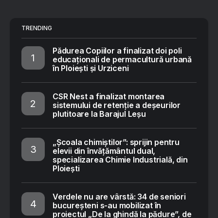
TRENDING
Pădurea Copiilor a finalizat doi poli
educaționali de permacultură urbană
în Ploiești și Urziceni
CSR Nest a finalizat montarea
sistemului de retenție a deșeurilor
plutitoare la Barajul Leșu
„Școala chimiștilor”: sprijin pentru
elevii din învățământul dual,
specializarea Chimie Industrială, din
Ploiești
Verdele nu are vârstă: 34 de seniori
bucureșteni s-au mobilizat în
proiectul „De la ghindă la pădure”, de