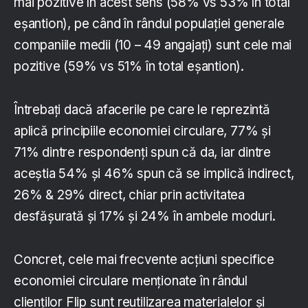
mai pozitive în acest sens (58% vs 53% în total
eșantion), pe când în rândul populației generale
companiile medii (10 – 49 angajați) sunt cele mai
pozitive (59% vs 51% în total eșantion).
Întrebați dacă afacerile pe care le reprezintă
aplică principiile economiei circulare, 77% și
71% dintre respondenți spun că da, iar dintre
aceștia 54% și 46% spun că se implică indirect,
26% & 29% direct, chiar prin activitatea
desfășurată și 17% și 24% în ambele moduri.
Concret, cele mai frecvente acțiuni specifice
economiei circulare menționate în rândul
clienților Flip sunt reutilizarea materialelor și