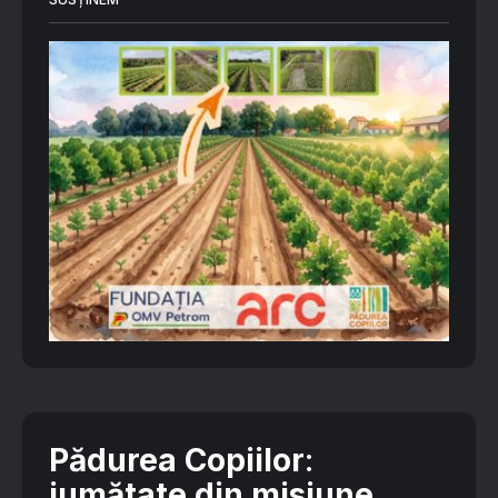
Pădurea Copiilor
:
jumătate din misiune