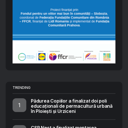
TRENDING
Pădurea Copiilor a finalizat doi poli
educaționali de permacultură urbană
în Ploiești și Urziceni
CSR Nest a finalizat montarea