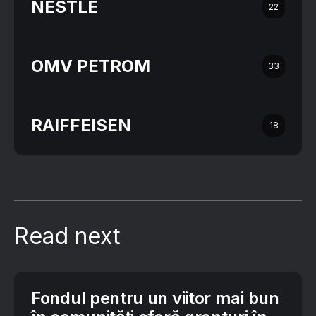
NESTLÉ
22
OMV PETROM
33
RAIFFEISEN
18
Read next
Fondul pentru un viitor mai bun