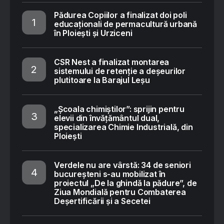
Pădurea Copiilor a finalizat doi poli
educaționali de permacultură urbană
în Ploiești și Urziceni
CSR Nest a finalizat montarea
sistemului de retenție a deșeurilor
plutitoare la Barajul Leșu
„Școala chimiștilor”: sprijin pentru
elevii din învățământul dual,
specializarea Chimie Industrială, din
Ploiești
Verdele nu are vârstă: 34 de seniori
bucureșteni s-au mobilizat în
proiectul „De la ghindă la pădure”, de
Ziua Mondială pentru Combaterea
Deșertificării și a Secetei