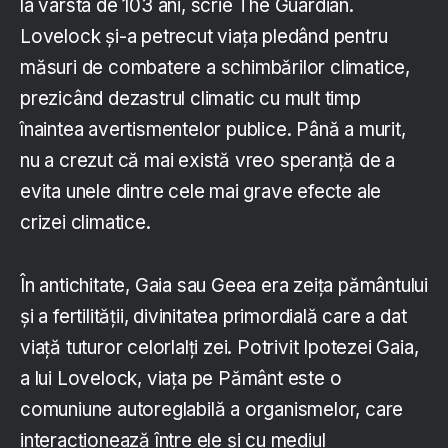
la vârsta de 103 ani, scrie The Guardian.
Lovelock și-a petrecut viața pledând pentru
măsuri de combatere a schimbărilor climatice,
prezicând dezastrul climatic cu mult timp
înaintea avertismentelor publice. Până a murit,
nu a crezut că mai există vreo speranță de a
evita unele dintre cele mai grave efecte ale
crizei climatice.
În antichitate, Gaia sau Geea era zeița pământului
și a fertilității, divinitatea primordială care a dat
viață tuturor celorlalți zei. Potrivit Ipotezei Gaia,
a lui Lovelock, viața pe Pământ este o
comuniune autoreglabilă a organismelor, care
interacționează între ele și cu mediul