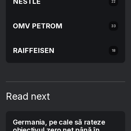
NESTLÉ
22
OMV PETROM
33
RAIFFEISEN
18
Read next
Germania, pe cale să rateze
obiectivul zero net până în