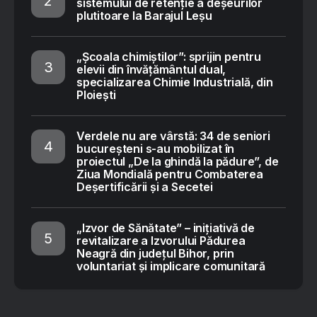
sistemului de retenție a deșeurilor
plutitoare la Barajul Leșu
„Școala chimiștilor”: sprijin pentru
elevii din învățământul dual,
specializarea Chimie Industrială, din
Ploiești
Verdele nu are vârstă: 34 de seniori
bucureșteni s-au mobilizat în
proiectul „De la ghindă la pădure”, de
Ziua Mondială pentru Combaterea
Deșertificării și a Secetei
„Izvor de Sănătate” – inițiativă de
revitalizare a Izvorului Pădurea
Neagră din județul Bihor, prin
voluntariat și implicare comunitară