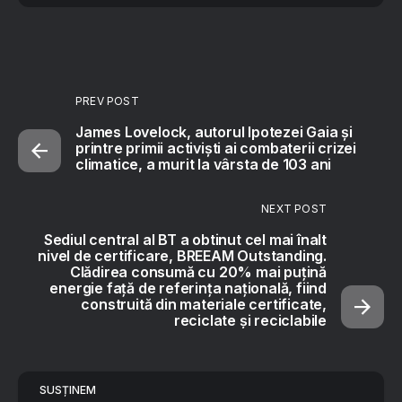
PREV POST
James Lovelock, autorul Ipotezei Gaia și
printre primii activiști ai combaterii crizei
climatice, a murit la vârsta de 103 ani
NEXT POST
Sediul central al BT a obtinut cel mai înalt
nivel de certificare, BREEAM Outstanding.
Clădirea consumă cu 20% mai puțină
energie față de referința națională, fiind
construită din materiale certificate,
reciclate și reciclabile
SUSȚINEM