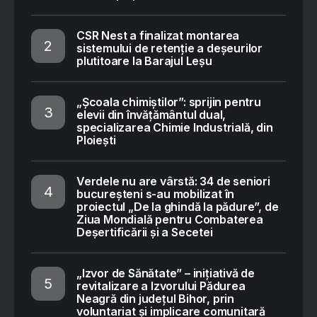
CSR Nest a finalizat montarea
sistemului de retenție a deșeurilor
plutitoare la Barajul Leșu
„Școala chimiștilor”: sprijin pentru
elevii din învățământul dual,
specializarea Chimie Industrială, din
Ploiești
Verdele nu are vârstă: 34 de seniori
bucureșteni s-au mobilizat în
proiectul „De la ghindă la pădure”, de
Ziua Mondială pentru Combaterea
Deșertificării și a Secetei
„Izvor de Sănătate” – inițiativă de
revitalizare a Izvorului Pădurea
Neagră din județul Bihor, prin
voluntariat și implicare comunitară