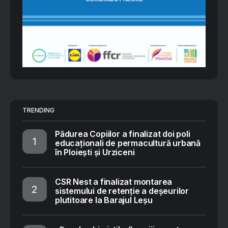
TRENDING
Pădurea Copiilor a finalizat doi poli
educaționali de permacultură urbană
în Ploiești și Urziceni
CSR Nest a finalizat montarea
sistemului de retenție a deșeurilor
plutitoare la Barajul Leșu