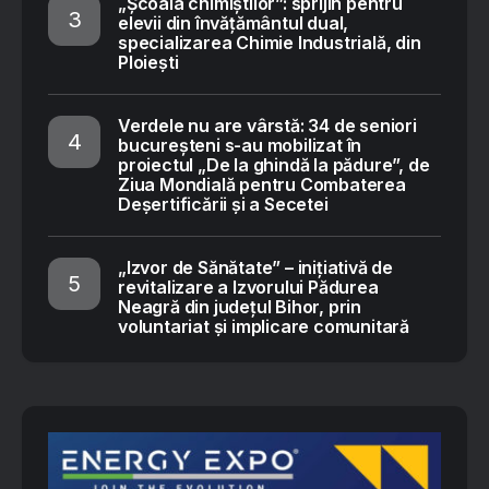
„Școala chimiștilor”: sprijin pentru
elevii din învățământul dual,
specializarea Chimie Industrială, din
Ploiești
Verdele nu are vârstă: 34 de seniori
bucureșteni s-au mobilizat în
proiectul „De la ghindă la pădure”, de
Ziua Mondială pentru Combaterea
Deșertificării și a Secetei
„Izvor de Sănătate” – inițiativă de
revitalizare a Izvorului Pădurea
Neagră din județul Bihor, prin
voluntariat și implicare comunitară