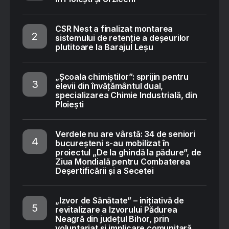
CSR Nest a finalizat montarea
sistemului de retenție a deșeurilor
plutitoare la Barajul Leșu
„Școala chimiștilor”: sprijin pentru
elevii din învățământul dual,
specializarea Chimie Industrială, din
Ploiești
Verdele nu are vârstă: 34 de seniori
bucureșteni s-au mobilizat în
proiectul „De la ghindă la pădure”, de
Ziua Mondială pentru Combaterea
Deșertificării și a Secetei
„Izvor de Sănătate” – inițiativă de
revitalizare a Izvorului Pădurea
Neagră din județul Bihor, prin
voluntariat și implicare comunitară