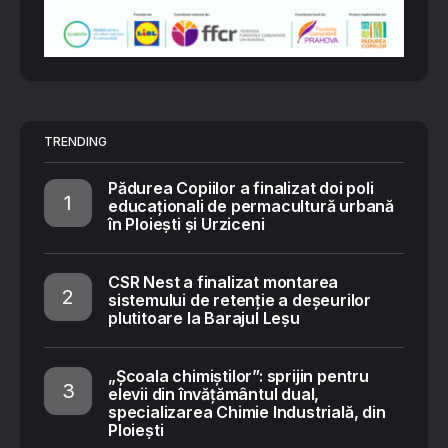
TRENDING
Pădurea Copiilor a finalizat doi poli
educaționali de permacultură urbană
în Ploiești și Urziceni
CSR Nest a finalizat montarea
sistemului de retenție a deșeurilor
plutitoare la Barajul Leșu
„Școala chimiștilor”: sprijin pentru
elevii din învățământul dual,
specializarea Chimie Industrială, din
Ploiești