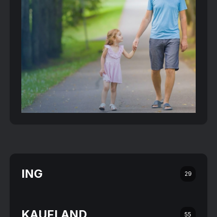
ING
29
KAUFLAND
55