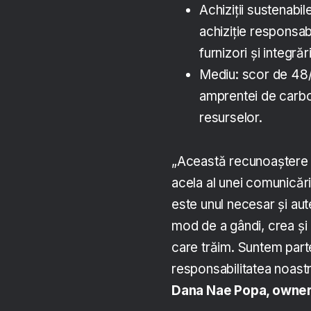
Achiziții sustenabil
achiziție responsab
furnizori și integră
Mediu: scor de 48/1
amprentei de carbon
resurselor.
„Această recunoaștere 
acela al unei comunicări
este unul necesar și aute
mod de a gândi, crea și 
care trăim. Suntem parte 
responsabilitatea noast
Dana Nae Popa, owner