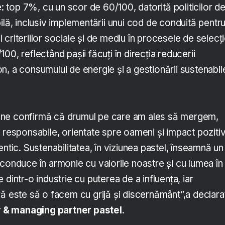
e: top 7%, cu un scor de 60/100, datorită politicilor d
ilă, inclusiv implementării unui cod de conduită pentr
rii criteriilor sociale și de mediu în procesele de selecți
00, reflectând pașii făcuți în direcția reducerii
, a consumului de energie și a gestionării sustenabil
ne confirmă că drumul pe care am ales să mergem,
 responsabile, orientate spre oameni și impact pozitiv
ntic. Sustena­bilitatea, în viziunea pastel, înseamnă un
conduce în armonie cu valorile noastre și cu lumea în
dintr-o industrie cu puterea de a influența, iar
ră este să o facem cu grijă și discernământ”,a declara
 & managing partner pastel
.