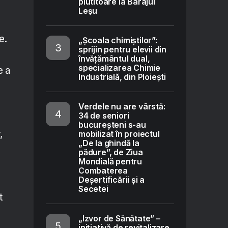
plutitoare la Barajul
e
Leșu
u
e.
„Școala chimiștilor”:
sprijin pentru elevii din
învățământul dual,
specializarea Chimie
e a
Industrială, din Ploiești
Verdele nu are vârstă:
34 de seniori
bucureșteni s-au
,
mobilizat în proiectul
„De la ghindă la
pădure”, de Ziua
Mondială pentru
Combaterea
Deșertificării și a
Secetei
t
„Izvor de Sănătate” –
inițiativă de revitalizare