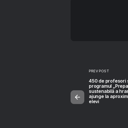
PREV POST
450 de profesori s
programul „Prep
sustenabilă a hra
ajunge la aproxi
elevi