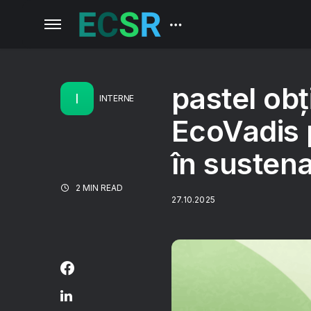
pastel ob
I
INTERNE
EcoVadis 
în sustena
2 MIN READ
27.10.2025