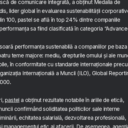
scă de comunicare integrată, a obținut Medalia de
s, lider global în evaluarea sustenabilității corporativ
in 100, pastel se află în top 24% dintre companiile
, performanța sa fiind clasificată în categoria “Advance
oară performanța sustenabilă a companiilor pe baza
 patru teme majore: mediu, drepturile omului și ale munc
nabile, în conformitate cu standarde internaționale prec
nizația Internațională a Muncii (ILO), Global Reporti
6000.
ri,
pastel
a obținut rezultate notabile în ariile de etică,
muncii confirmând soliditatea politicilor sale interne
minării, echitatea salarială, dezvoltarea profesională,
 și managementul etic al afacerii. De asemenea, agenți