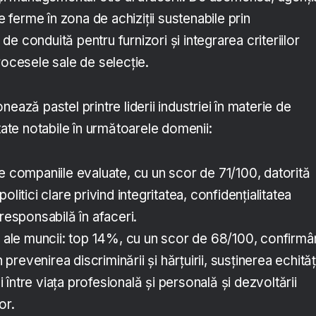
ferme în zona de achiziții sustenabile prin
e conduită pentru furnizori și integrarea criteriilor
rocesele sale de selecție.
ează pastel printre liderii industriei în materie de
ltate notabile în următoarele domenii:
e companiile evaluate, cu un scor de 71/100, datorită
olitici clare privind integritatea, confidențialitatea
 responsabilă în afaceri.
i ale muncii: top 14%, cu un scor de 68/100, confirm
n prevenirea discriminării și hărțuirii, susținerea echităț
ui între viața profesională și personală și dezvoltării
or.