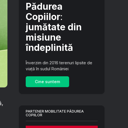
Pădurea
Copiilor
:
jumătate din
misiune
îndeplinită
Înverzim din 2016 terenuri lipsite de
viață în sudul României
Cine suntem
ă,
PARTENER MOBILITATE PĂDUREA
COPIILOR