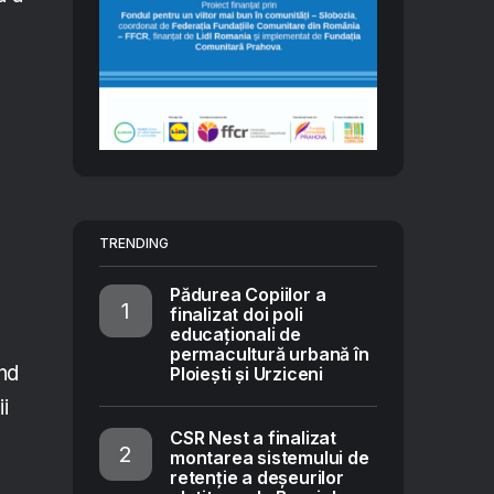
TRENDING
Pădurea Copiilor a
finalizat doi poli
educaționali de
permacultură urbană în
ând
Ploiești și Urziceni
ii
CSR Nest a finalizat
montarea sistemului de
retenție a deșeurilor