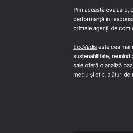
Prin această evaluare, p
performanță în responsab
primele agenții de com
EcoVadis
este cea mai m
sustenabilitate, reunind
sale oferă o analiză baz
mediu și etic, alături d