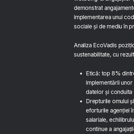
demonstrat angajamente 
implementarea unui cod d
sociale și de mediu în p
Analiza EcoVadis pozițion
sustenabilitate, cu rezu
Etică: top 8% dintr
implementării unor p
datelor și conduita
Drepturile omului ș
eforturile agenției î
salariale, echilibrul
continue a angajațil