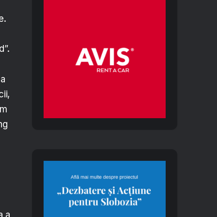
e.
d”.
 a
ii,
um
ng
a a