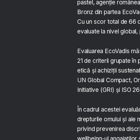
pastel, agenție românea
Bronz din partea EcoVadi
Cu un scor total de 66 d
evaluate la nivel global
Evaluarea EcoVadis măs
21 de criterii grupate în
etică și achiziții suste
UN Global Compact, Orga
Initiative (GRI) și ISO 2
În cadrul acestei evaluă
drepturile omului și ale 
privind prevenirea discri
wellbeing-ul angajaților