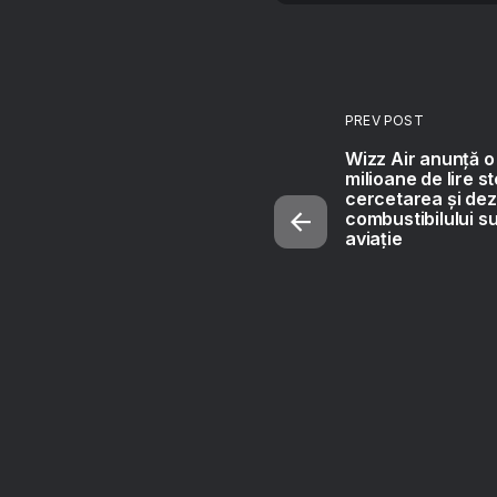
PREV POST
Wizz Air anunță o 
milioane de lire st
cercetarea și dez
combustibilului s
aviație