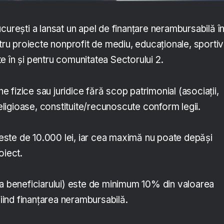
curești a lansat un apel de finanțare nerambursabilă î
ntru proiecte nonprofit de mediu, educaţionale, sporti
 în și pentru comunitatea Sectorului 2.
ane fizice sau juridice fără scop patrimonial (asociaţii,
religioase, constituite/recunoscute conform legii.
ste de 10.000 lei, iar cea maximă nu poate depăși
oiect.
ia beneficiarului) este de minimum 10% din valoarea
fiind finanţarea nerambursabilă.