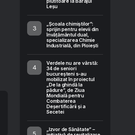
plutitoare la Barajul
Leșu
„Școala chimiștilor”:
sprijin pentru elevii din
învățământul dual,
specializarea Chimie
Industrială, din Ploiești
Verdele nu are vârstă:
34 de seniori
bucureșteni s-au
mobilizat în proiectul
„De la ghindă la
pădure”, de Ziua
Mondială pentru
Combaterea
Deșertificării și a
Secetei
„Izvor de Sănătate” –
inițiativă de revitalizare