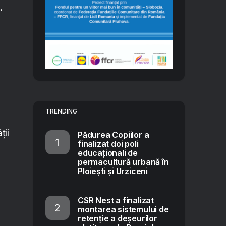
i.
.
TRENDING
ții
Pădurea Copiilor a
finalizat doi poli
educaționali de
permacultură urbană în
Ploiești și Urziceni
CSR Nest a finalizat
montarea sistemului de
retenție a deșeurilor