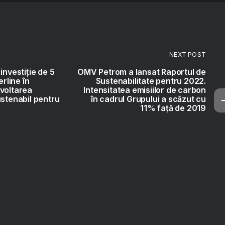
NEXT POST
investiție de 5
OMV Petrom a lansat Raportul de
erline în
Sustenabilitate pentru 2022.
voltarea
Intensitatea emisiilor de carbon
ustenabil pentru
în cadrul Grupului a scăzut cu
11% față de 2019