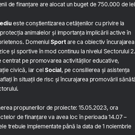
nii de finanțare are alocat un buget de 750.000 de le
ediu
este conștientizarea cetățenilor cu privire la
rotecția animalelor și importanța implicării active în
 prietenos. Domeniul
Sport
are ca obiectiv încurajarea
fizice și sportive în mod continuu la nivelul Sectorului 2
 centrat pe promovarea activităților educative,
ție civică, iar cel
Social
, pe consilierea și asistența
flați în situații de risc și încurajarea promovării sănătă
torului.
nerea propunerilor de proiecte: 15.05.2023, ora
ctelor de finanțare va avea loc în perioada 14.07 –
ele trebuie implementate până la data de 1 noiembrie