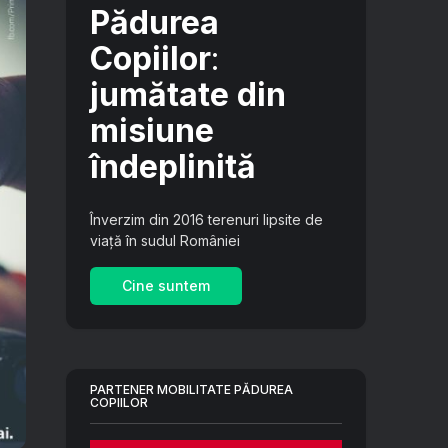
Pădurea
Copiilor
:
jumătate din
misiune
îndeplinită
Înverzim din 2016 terenuri lipsite de
viață în sudul României
Cine suntem
PARTENER MOBILITATE PĂDUREA
COPIILOR