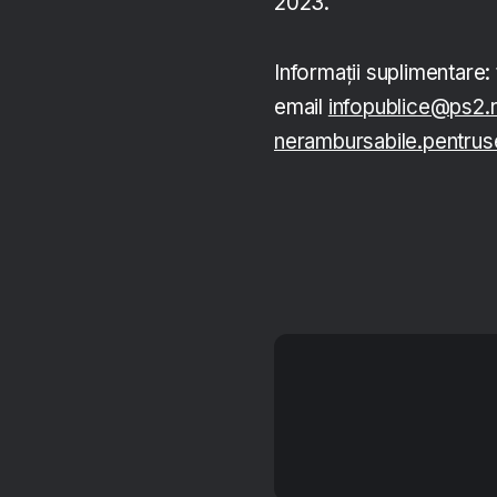
2023.
Informații suplimentare:
email
infopublice@ps2.
nerambursabile.pentrus