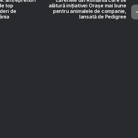
 de top
alătură inițiativei Orașe mai bune
ideri de
pentru animalele de companie,
ânia
lansată de Pedigree