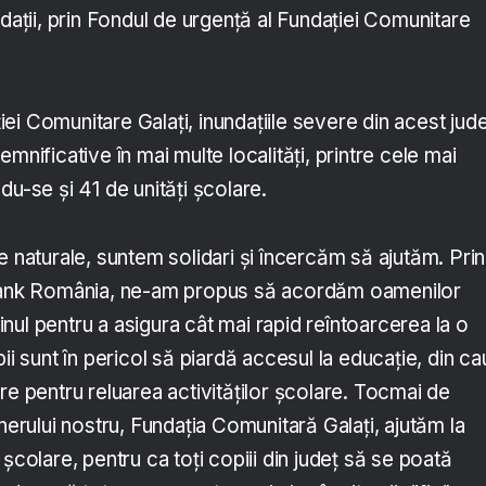
ndații, prin Fondul de urgență al Fundației Comunitare
i Comunitare Galați, inundațiile severe din acest jude
mnificative în mai multe localități, printre cele mai
du-se și 41 de unități școlare.
e naturale, suntem solidari și încercăm să ajutăm. Prin
 Bank România, ne-am propus să acordăm oamenilor
ijinul pentru a asigura cât mai rapid reîntoarcerea la o
ii sunt în pericol să piardă accesul la educație, din c
re pentru reluarea activităților școlare. Tocmai de
enerului nostru, Fundația Comunitară Galați, ajutăm la
școlare, pentru ca toți copiii din județ să se poată