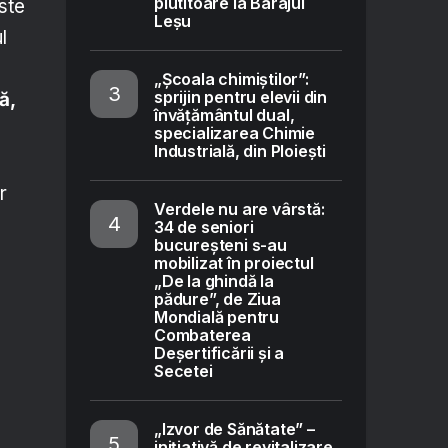
plutitoare la Barajul
este
Leșu
l
„Școala chimiștilor”:
sprijin pentru elevii din
ă,
învățământul dual,
specializarea Chimie
Industrială, din Ploiești
r
Verdele nu are vârstă:
34 de seniori
bucureșteni s-au
mobilizat în proiectul
„De la ghindă la
pădure”, de Ziua
Mondială pentru
Combaterea
Deșertificării și a
Secetei
„Izvor de Sănătate” –
inițiativă de revitalizare