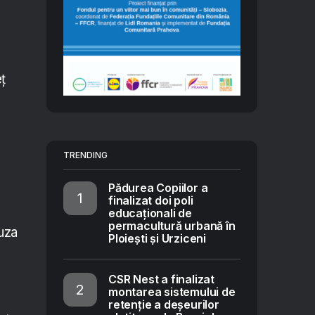
ț
TRENDING
Pădurea Copiilor a
finalizat doi poli
educaționali de
permacultură urbană în
auza
Ploiești și Urziceni
CSR Nest a finalizat
montarea sistemului de
retenție a deșeurilor