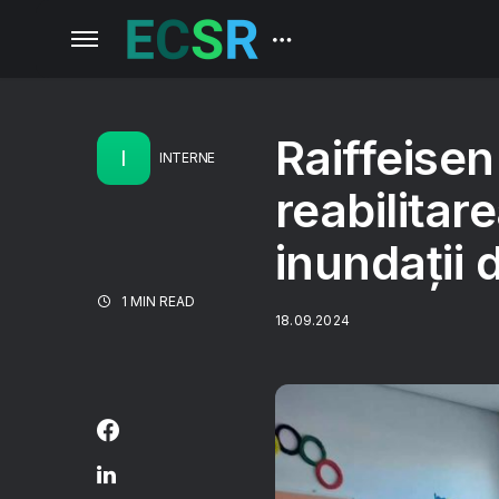
Raiffeisen
I
INTERNE
reabilitar
inundații d
1 MIN READ
18.09.2024