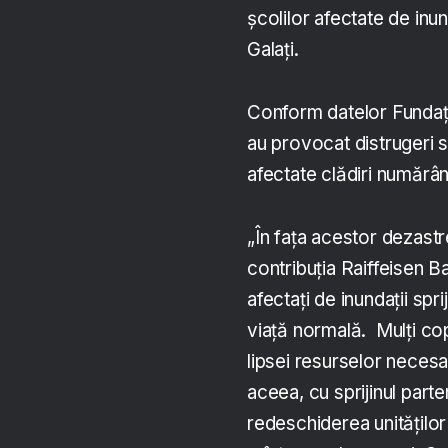
școlilor afectate de inu
Galați.
Conform datelor Fundație
au provocat distrugeri se
afectate clădiri numărân
„În fața acestor dezastr
contribuția Raiffeisen
afectați de inundații spr
viață normală. Mulți cop
lipsei resurselor necesa
aceea, cu sprijinul part
redeschiderea unităților 