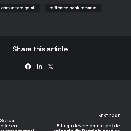
 comunitara galati
raiffeisen bank romania
Share this article
NEXT POST
 School
diție cu
5 to go devine primul lanț de
e: antreprenori
cafenele din România care se