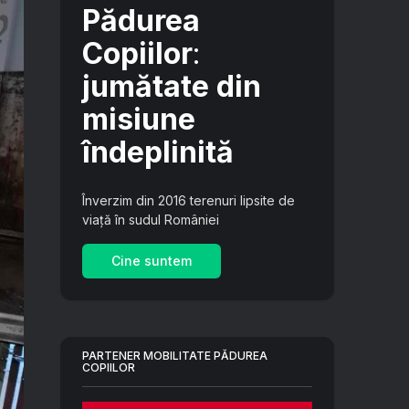
Pădurea
Copiilor
:
jumătate din
misiune
îndeplinită
Înverzim din 2016 terenuri lipsite de
viață în sudul României
Cine suntem
PARTENER MOBILITATE PĂDUREA
COPIILOR