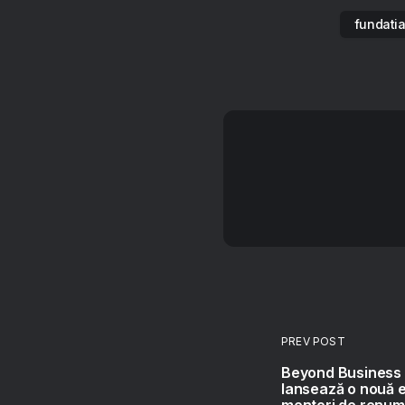
fundatia
PREV POST
Beyond Business
lansează o nouă e
mentori de renum