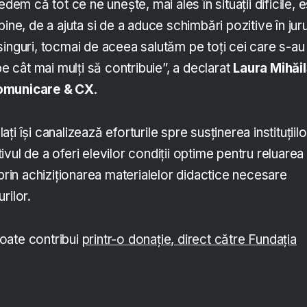
edem că tot ce ne unește, mai ales în situații dificile, 
ine, de a ajuta si de a aduce schimbări pozitive în juru
singuri, tocmai de aceea salutăm pe toți cei care s-au
pe cât mai mulți să contribuie”, a declarat
Laura Mihăil
Comunicare & CX
.
i își canalizează eforturile spre susținerea instituțiilo
vul de a oferi elevilor condiții optime pentru reluarea
 prin achiziționarea materialelor didactice necesare
rilor.
oate contribui
printr-o donație, direct către Fundația