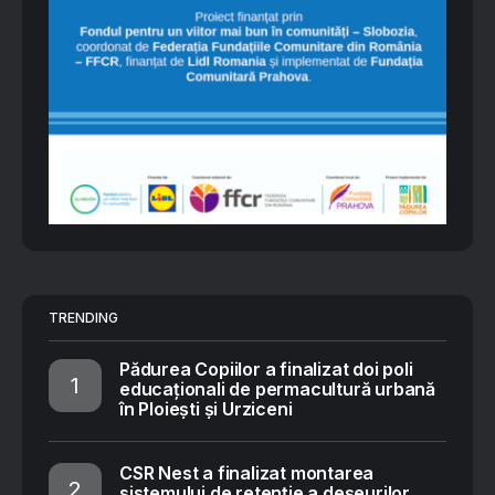
TRENDING
Pădurea Copiilor a finalizat doi poli
educaționali de permacultură urbană
în Ploiești și Urziceni
CSR Nest a finalizat montarea
sistemului de retenție a deșeurilor