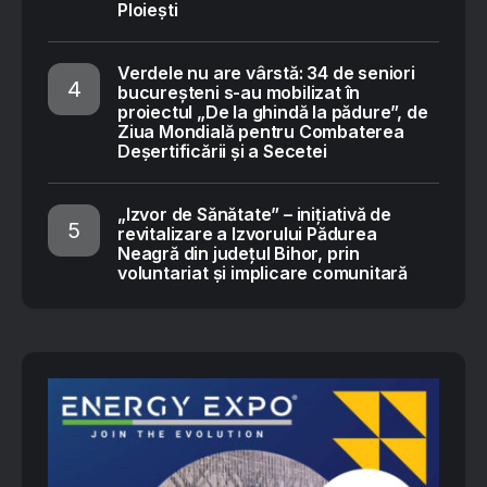
Ploiești
Verdele nu are vârstă: 34 de seniori
bucureșteni s-au mobilizat în
proiectul „De la ghindă la pădure”, de
Ziua Mondială pentru Combaterea
Deșertificării și a Secetei
„Izvor de Sănătate” – inițiativă de
revitalizare a Izvorului Pădurea
Neagră din județul Bihor, prin
voluntariat și implicare comunitară