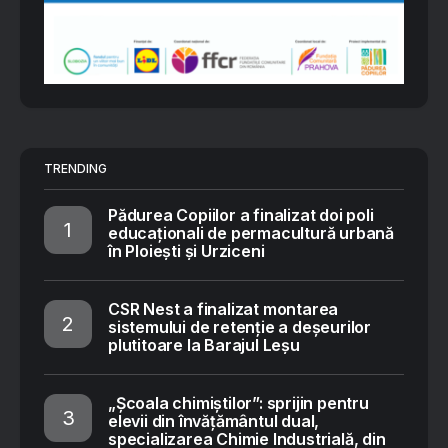
TRENDING
Pădurea Copiilor a finalizat doi poli
educaționali de permacultură urbană
în Ploiești și Urziceni
CSR Nest a finalizat montarea
sistemului de retenție a deșeurilor
plutitoare la Barajul Leșu
„Școala chimiștilor”: sprijin pentru
elevii din învățământul dual,
specializarea Chimie Industrială, din